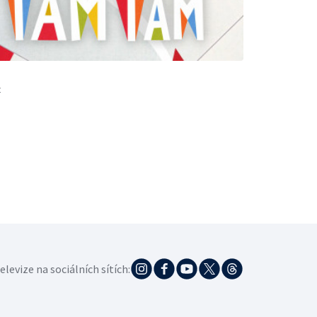
t
elevize na sociálních sítích: