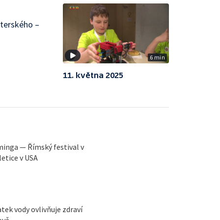
aterského –
6 min
11. května 2025
eminga — Římský festival v
letice v USA
ek vody ovlivňuje zdraví
ově