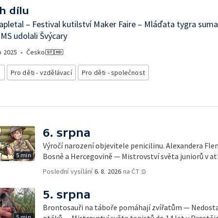
h dílu
apletal – Festival kutilství Maker Faire – Mláďata tygra sum
 MS udolali Švýcary
o
2025
•
Česko
i
Pro děti - vzdělávací
Pro děti - společnost
6. srpna
Výročí narození objevitele penicilinu. Alexandera Fl
5 min
Bosně a Hercegovině — Mistrovství světa juniorů v at
Poslední vysílání
6. 8. 2026
na ČT :D
5. srpna
Brontosauři na táboře pomáhají zvířatům — Nedostat
5 min
ptáků — Mistrovství světa tenistů do 14 let v Prostěj