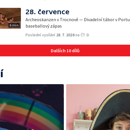
28. července
Archeoskanzen v Trocnově — Divadelní tábor v Port
6 min
baseballový zápas
Poslední vysílání
28. 7. 2026
na ČT :D
Dalších 10 dílů
í