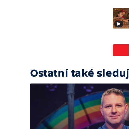
Ostatní také sleduj