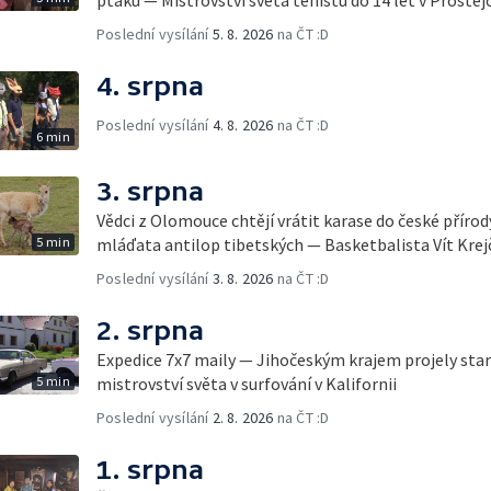
Poslední vysílání
5. 8. 2026
na ČT :D
4. srpna
Poslední vysílání
4. 8. 2026
na ČT :D
6 min
3. srpna
Vědci z Olomouce chtějí vrátit karase do české přírod
5 min
mláďata antilop tibetských — Basketbalista Vít Krej
Poslední vysílání
3. 8. 2026
na ČT :D
2. srpna
Expedice 7x7 maily — Jihočeským krajem projely sta
5 min
mistrovství světa v surfování v Kalifornii
Poslední vysílání
2. 8. 2026
na ČT :D
1. srpna