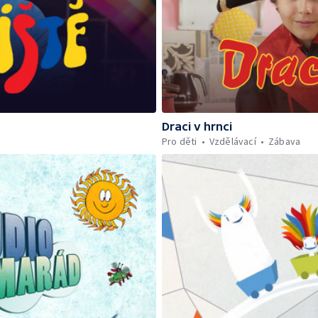
Draci v hrnci
Pro děti
Vzdělávací
Zábava