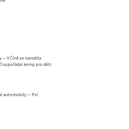
y — V Číně se narodila
čí uspořádal kemp pro děti
ré automobily — Psí