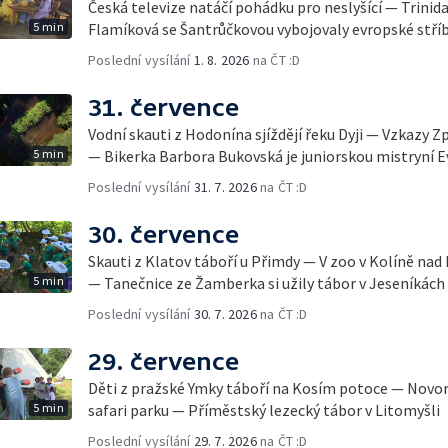
Česká televize natáčí pohádku pro neslyšící — Trinid
5 min
Flamíková se Šantrůčkovou vybojovaly evropské stří
Poslední vysílání
1. 8. 2026
na ČT :D
31. července
Vodní skauti z Hodonína sjíždějí řeku Dyji — Vzkazy Z
5 min
— Bikerka Barbora Bukovská je juniorskou mistryní 
Poslední vysílání
31. 7. 2026
na ČT :D
30. července
Skauti z Klatov táboří u Přimdy — V zoo v Kolíně nad
5 min
— Tanečnice ze Žamberka si užily tábor v Jeseníkách
Poslední vysílání
30. 7. 2026
na ČT :D
29. července
Děti z pražské Ymky táboří na Kosím potoce — Novo
5 min
safari parku — Příměstský lezecký tábor v Litomyšli
Poslední vysílání
29. 7. 2026
na ČT :D