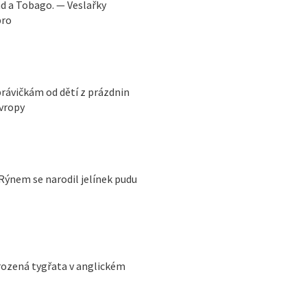
ad a Tobago. — Veslařky
bro
právičkám od dětí z prázdnin
Evropy
 Rýnem se narodil jelínek pudu
rozená tygřata v anglickém