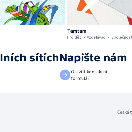
Tamtam
Pro děti
Vzdělávací
Společnos
lních sítích
Napište nám
Otevřít kontaktní
formulář
Česká t