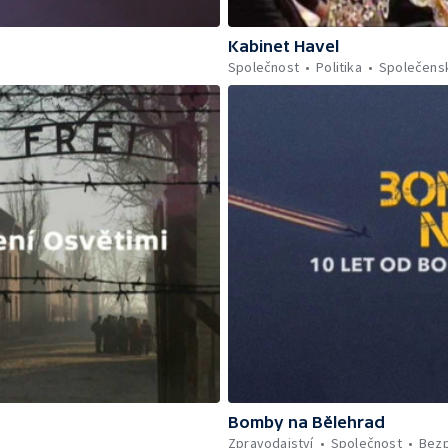
Kabinet Havel
Společnost
Politika
Společens
Bomby na Bělehrad
Zpravodajství
Společnost
Bez