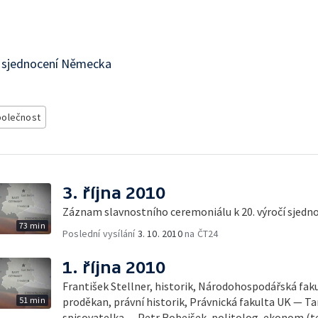
í sjednocení Německa
polečnost
3. října 2010
Záznam slavnostního ceremoniálu k 20. výročí sjed
73 min
Poslední vysílání
3. 10. 2010
na ČT24
1. října 2010
František Stellner, historik, Národohospodářská faku
51 min
proděkan, právní historik, Právnická fakulta UK — 
spisovatelka — Petr Robejšek, politolog, ekonom (t