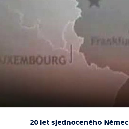
20 let sjednoceného Němec