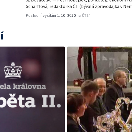
Scharffová, redaktorka ČT (bývalá zpravodajka v Ně
Poslední vysílání
1. 10. 2010
na ČT24
í