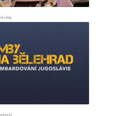
ké vědy
pečnost