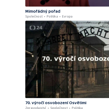
Mimořádný pořad
Společnost
Politika
Evropa
70. výročí osvobození Osvětimi
Zpravodajství
Společnost
Politika