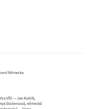
nocení Německa
lta VŠE — Jan Kuklík,
Tanya Dückersová, německá
elefonicky) — Hana