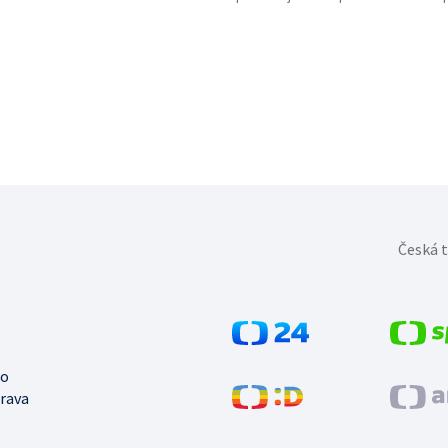
Česká t
no
trava