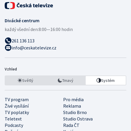
Divácké centrum
každý všední den:
8:00—16:00 hodin
261 136 113
info@ceskatelevize.cz
Vzhled
Světlý
Tmavý
Systém
TV program
Pro média
Živé vysílání
Reklama
TV poplatky
Studio Brno
Teletext
Studio Ostrava
Podcasty
Rada ČT