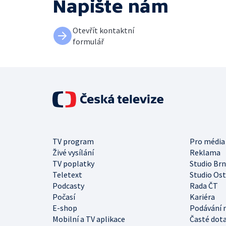
Napište nám
Otevřít kontaktní
formulář
TV program
Pro média
Živé vysílání
Reklama
TV poplatky
Studio Br
Teletext
Studio Os
Podcasty
Rada ČT
Počasí
Kariéra
E-shop
Podávání 
Mobilní a TV aplikace
Časté dot