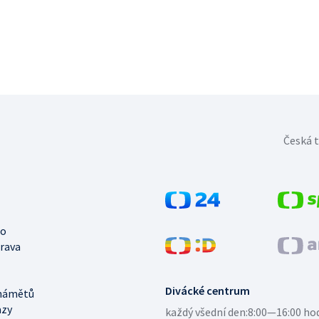
Česká t
no
trava
Divácké centrum
námětů
azy
každý všední den:
8:00—16:00 ho