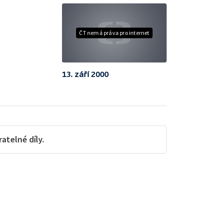
ČT nemá práva pro internet
13. září 2000
telné díly.