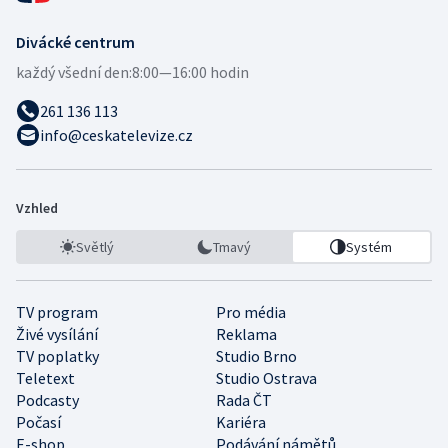
Divácké centrum
každý všední den:
8:00—16:00 hodin
261 136 113
info@ceskatelevize.cz
Vzhled
Světlý
Tmavý
Systém
TV program
Pro média
Živé vysílání
Reklama
TV poplatky
Studio Brno
Teletext
Studio Ostrava
Podcasty
Rada ČT
Počasí
Kariéra
E-shop
Podávání námětů