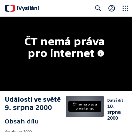
Close
Search
ČT nemá práva 
pro internet
Události ve světě
Další díl
ČT nemá práva
9. srpna 2000
10.
pro internet
srpna
2000
Obsah dílu
Vyrobeno
2000