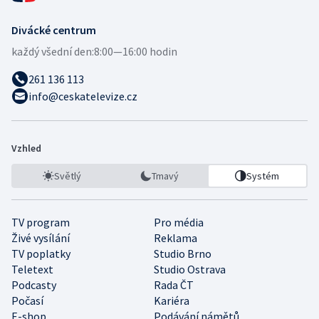
Divácké centrum
každý všední den:
8:00—16:00 hodin
261 136 113
info@ceskatelevize.cz
Vzhled
Světlý
Tmavý
Systém
TV program
Pro média
Živé vysílání
Reklama
TV poplatky
Studio Brno
Teletext
Studio Ostrava
Podcasty
Rada ČT
Počasí
Kariéra
E-shop
Podávání námětů