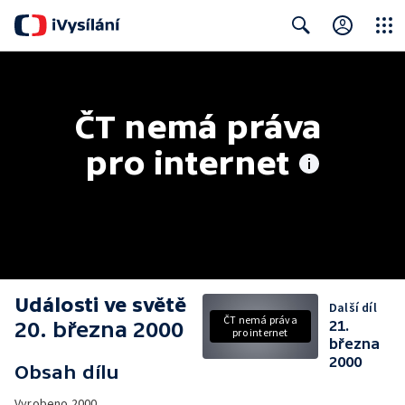
Close
Search
ČT nemá práva 
pro internet
Události ve světě
Další díl
ČT nemá práva
20. března 2000
21.
pro internet
března
2000
Obsah dílu
Vyrobeno
2000