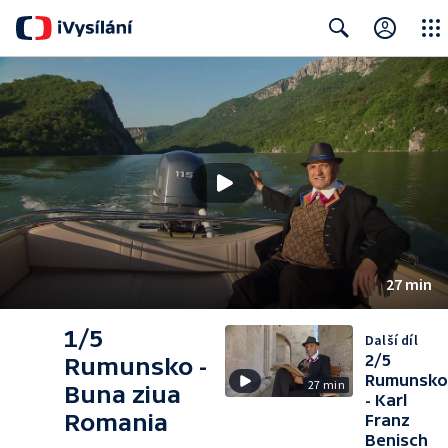
Close
Search
27 min
1/5
Další díl
2/5
Rumunsko -
Rumunsko
27 min
Buna ziua
- Karl
Romania
Franz
Benisch