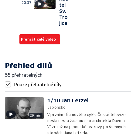
20:37
tel
Sv.
Tro
jice
Přehrát celé video
Přehled dílů
55 přehratelných
Pouze přehratelné díly
1/10 Jan Letzel
Japonsko
V prvním dílu nového cyklu České televize
29 min
nesla cesta žasnoucího architekta Davida
Vávru až na japonské ostrovy po šumných
stopách Jana Letzela.