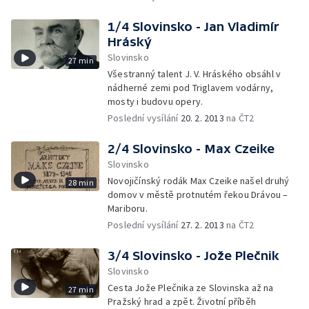
Tokiu.
1/4 Slovinsko - Jan Vladimír
Hráský
Slovinsko
27 min
Všestranný talent J. V. Hráského obsáhl v
nádherné zemi pod Triglavem vodárny,
mosty i budovu opery.
Poslední vysílání
20. 2. 2013
na ČT2
2/4 Slovinsko - Max Czeike
Slovinsko
Novojičínský rodák Max Czeike našel druhý
28 min
domov v městě protnutém řekou Drávou –
Mariboru.
Poslední vysílání
27. 2. 2013
na ČT2
3/4 Slovinsko - Jože Plečnik
Slovinsko
Cesta Jože Plečnika ze Slovinska až na
27 min
Pražský hrad a zpět. Životní příběh