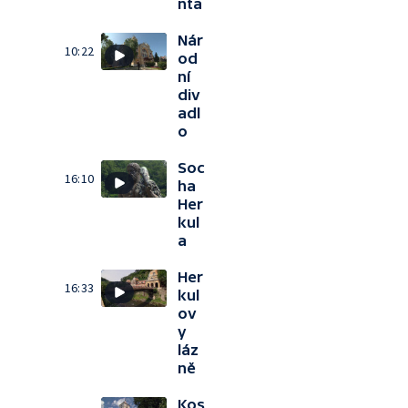
nta
Nár
10:22
od
ní
div
adl
o
Soc
16:10
ha
Her
kul
a
Her
16:33
kul
ov
y
láz
ně
Kos