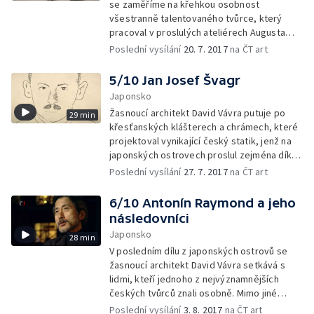
se zaměříme na křehkou osobnost
všestranně talentovaného tvůrce, který
pracoval v proslulých ateliérech Augusta
Perreta a Antonína Raymonda. Jeho vlastní
Poslední vysílání
20. 7. 2017
na ČT art
cesta však skončila tragicky, skokem z
Trojského mostu.
5/10 Jan Josef Švagr
Japonsko
Žasnoucí architekt David Vávra putuje po
29 min
křesťanských klášterech a chrámech, které
projektoval vynikající český statik, jenž na
japonských ostrovech proslul zejména díky
svým konstrukcím odolným proti
Poslední vysílání
27. 7. 2017
na ČT art
zemětřesení.
6/10 Antonín Raymond a jeho
následovníci
Japonsko
28 min
V posledním dílu z japonských ostrovů se
žasnoucí architekt David Vávra setkává s
lidmi, kteří jednoho z nejvýznamnějších
českých tvůrců znali osobně. Mimo jiné
navštívíme i jeho stále fungující ateliér v
Poslední vysílání
3. 8. 2017
na ČT art