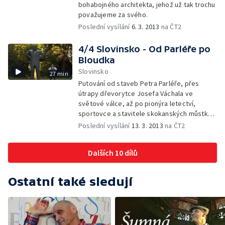
bohabojného architekta, jehož už tak trochu
považujeme za svého.
Poslední vysílání
6. 3. 2013
na ČT2
4/4 Slovinsko - Od Parléře po
Bloudka
Slovinsko
27 min
Putování od staveb Petra Parléře, přes
útrapy dřevorytce Josefa Váchala ve
světové válce, až po pionýra letectví,
sportovce a stavitele skokanských můstků
Stanko Bloudka.
Poslední vysílání
13. 3. 2013
na ČT2
Dalších 10 dílů
Ostatní také sledují