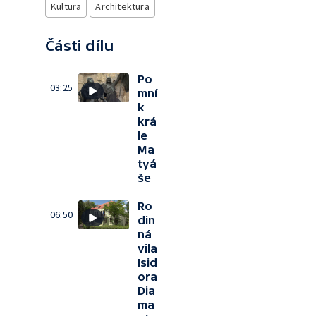
Kultura
Architektura
Části dílu
Po
03:25
mní
k
krá
le
Ma
tyá
še
Ro
06:50
din
ná
vila
Isid
ora
Dia
ma