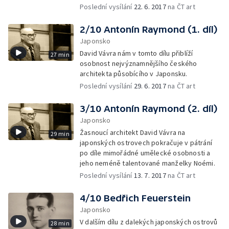
Poslední vysílání
22. 6. 2017
na ČT art
2/10 Antonín Raymond (1. díl)
Japonsko
David Vávra nám v tomto dílu přiblíží
27 min
osobnost nejvýznamnějšího českého
architekta působícího v Japonsku.
Poslední vysílání
29. 6. 2017
na ČT art
3/10 Antonín Raymond (2. díl)
Japonsko
Žasnoucí architekt David Vávra na
29 min
japonských ostrovech pokračuje v pátrání
po díle mimořádné umělecké osobnosti a
jeho neméně talentované manželky Noémi.
Poslední vysílání
13. 7. 2017
na ČT art
4/10 Bedřich Feuerstein
Japonsko
V dalším dílu z dalekých japonských ostrovů
28 min