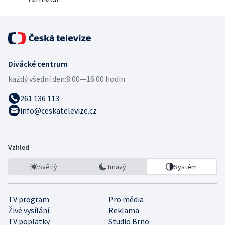
Divácké centrum
každý všední den:
8:00—16:00 hodin
261 136 113
info@ceskatelevize.cz
Vzhled
Světlý
Tmavý
Systém
TV program
Pro média
Živé vysílání
Reklama
TV poplatky
Studio Brno