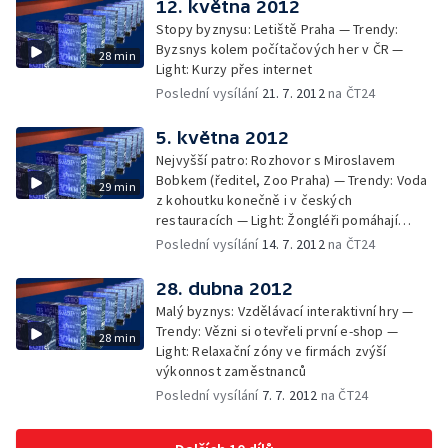
12. května 2012
Stopy byznysu: Letiště Praha — Trendy:
Byzsnys kolem počítačových her v ČR —
28 min
Light: Kurzy přes internet
Poslední vysílání
21. 7. 2012
na ČT24
5. května 2012
Nejvyšší patro: Rozhovor s Miroslavem
Bobkem (ředitel, Zoo Praha) — Trendy: Voda
29 min
z kohoutku konečně i v českých
restauracích — Light: Žongléři pomáhají
dětem v krizi
Poslední vysílání
14. 7. 2012
na ČT24
28. dubna 2012
Malý byznys: Vzdělávací interaktivní hry —
Trendy: Vězni si otevřeli první e-shop —
28 min
Light: Relaxační zóny ve firmách zvýší
výkonnost zaměstnanců
Poslední vysílání
7. 7. 2012
na ČT24