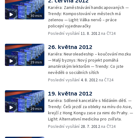
2. června 2012
Kariéra: Zaměstnávání handicapovaných —
Trendy: Kompostování ve městech má
30 min
zelenou — Light: Válka nervů – práce
policejní vyjednavačky
Poslední vysílání
11. 8. 2012
na ČT24
26. května 2012
Kariéra: Neuroleadeship – koučování mozku
— Malý byznys: Nový projekt pomáhá
29 min
amatérským lektorům — Trendy: Co jste
nevěděli o sociálních sítích
Poslední vysílání
4. 8. 2012
na ČT24
19. května 2012
Kariéra: Sdílené kanceláře s hlídáním dětí. —
Trendy: Češi jezdí za obleky na míru do Asie,
29 min
krejčí z Hong Kongu zase za nimi do Prahy. —
Light: Alternativní medicína pro zvířata.
Poslední vysílání
28. 7. 2012
na ČT24