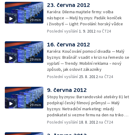
23. června 2012
Kariéra: Dilema majitele firmy: volba
nástupce — Malý byznys: Padák: koníček
29 min
i živobytí — Light: Povolání: horský vůdce
Poslední vysílání
1. 9. 2012
na ČT24
16. června 2012
Kariéra: Koučování pomocí divadla — Malý
byznys: Brašnář: vsadit v krizi na řemeslo se
29 min
vyplatí — Trendy: Mobilní reklama – nový
způsob, jak oslovit zákazníky
Poslední vysílání
25. 8. 2012
na ČT24
9. června 2012
Stopy byznysu: Barrandovské ateliéry 81 let
podpírají český filmový průmysl — Malý
29 min
byznys: Netradiční marketing: mladý
podnikatel si vezme firmu na den na triko —
Light: Revoluce v zahrádkaření: speciální
Poslední vysílání
18. 8. 2012
na ČT24
kachny zbaví zahrady slimáků