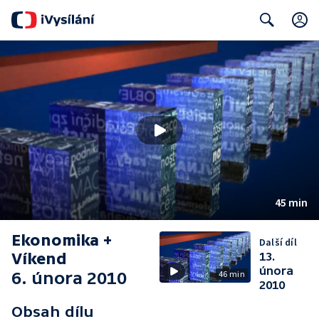
Search
45 min
Ekonomika +
Další díl
Víkend
13.
února
6. února 2010
46 min
2010
Obsah dílu