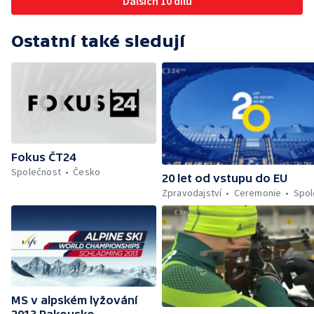
Dalších 10 dílů
Ostatní také sledují
Fokus ČT24
Společnost
Česko
20 let od vstupu do EU
Zpravodajství
Ceremonie
Spol
MS v alpském lyžování
2013 Rakousko