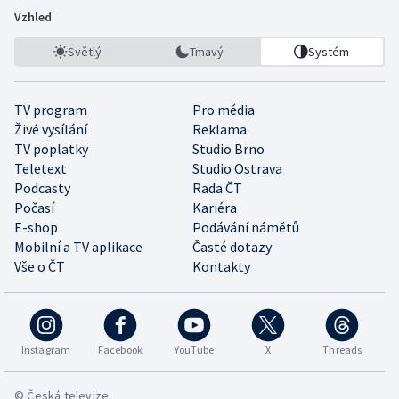
Vzhled
Světlý
Tmavý
Systém
TV program
Pro média
Živé vysílání
Reklama
TV poplatky
Studio Brno
Teletext
Studio Ostrava
Podcasty
Rada ČT
Počasí
Kariéra
E-shop
Podávání námětů
Mobilní a TV aplikace
Časté dotazy
Vše o ČT
Kontakty
Instagram
Facebook
YouTube
X
Threads
© Česká televize