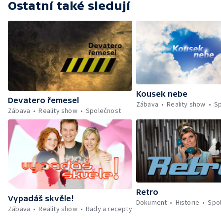
Ostatní také sledují
Kousek nebe
Devatero řemesel
Zábava
Reality show
S
Zábava
Reality show
Společnost
Retro
Vypadáš skvěle!
Dokument
Historie
Spo
Zábava
Reality show
Rady a recepty