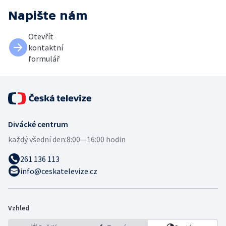
Napište nám
Otevřít
kontaktní
formulář
Divácké centrum
každý všední den:
8:00—16:00 hodin
261 136 113
info@ceskatelevize.cz
Vzhled