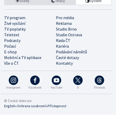
Světlý
Tmavý
Systém
TV program
Pro média
Živé vysílání
Reklama
TV poplatky
Studio Brno
Teletext
Studio Ostrava
Podcasty
Rada ČT
Počasí
Kariéra
E-shop
Podávání námětů
Mobilní a TV aplikace
Časté dotazy
Vše o ČT
Kontakty
Instagram
Facebook
YouTube
X
Threads
© Česká televize
•
•
English
Ochrana soukromí
Přístupnost