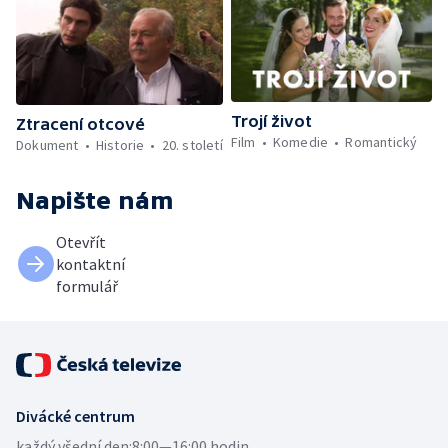
Trojí život
Ztracení otcové
Film
Komedie
Romantický
Dokument
Historie
20. století
Napište nám
Otevřít
kontaktní
formulář
Divácké centrum
každý všední den:
8:00—16:00 hodin