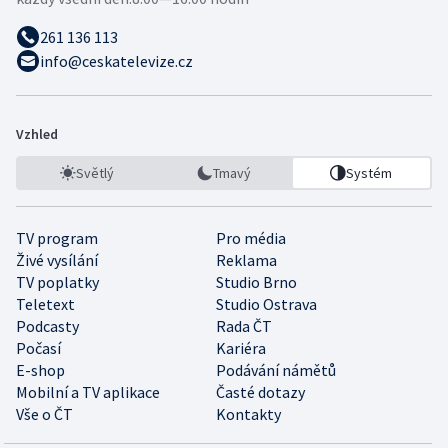
261 136 113
info@ceskatelevize.cz
Vzhled
Světlý
Tmavý
Systém
TV program
Pro média
Živé vysílání
Reklama
TV poplatky
Studio Brno
Teletext
Studio Ostrava
Podcasty
Rada ČT
Počasí
Kariéra
E-shop
Podávání námětů
Mobilní a TV aplikace
Časté dotazy
Vše o ČT
Kontakty