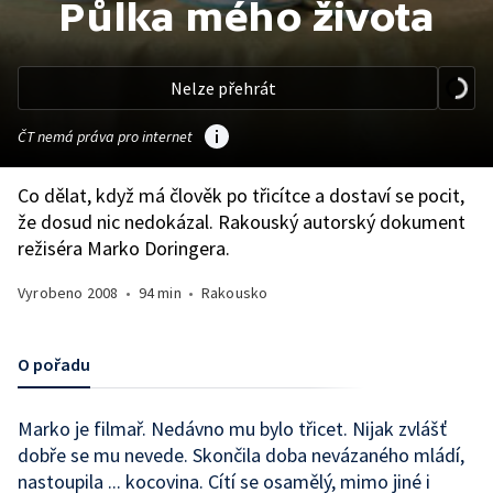
Půlka mého života
Nelze přehrát
ČT nemá práva pro internet
Co dělat, když má člověk po třicítce a dostaví se pocit,
že dosud nic nedokázal. Rakouský autorský dokument
režiséra Marko Doringera.
Vyrobeno
2008
•
94 min
•
Rakousko
O pořadu
Marko je filmař. Nedávno mu bylo třicet. Nijak zvlášť
dobře se mu nevede. Skončila doba nevázaného mládí,
nastoupila ... kocovina. Cítí se osamělý, mimo jiné i