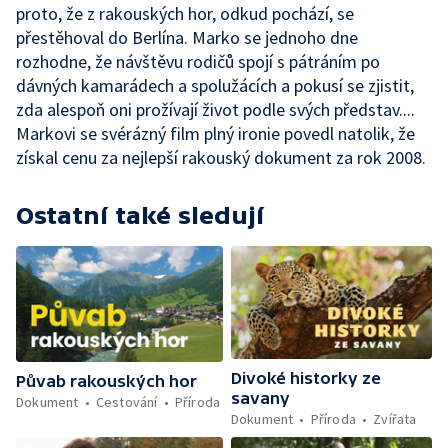
proto, že z rakouských hor, odkud pochází, se
přestěhoval do Berlína. Marko se jednoho dne
rozhodne, že návštěvu rodičů spojí s pátráním po
dávných kamarádech a spolužácích a pokusí se zjistit,
zda alespoň oni prožívají život podle svých představ....
Markovi se svérázný film plný ironie povedl natolik, že
získal cenu za nejlepší rakouský dokument za rok 2008.
Ostatní také sledují
Divoké historky ze
Půvab rakouských hor
savany
Dokument
Cestování
Příroda
Dokument
Příroda
Zvířata