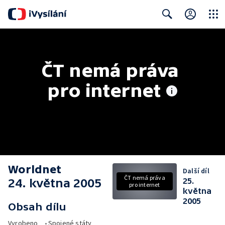
Close
Search
ČT nemá práva 
pro internet
Worldnet
Další díl
ČT nemá práva
24. května 2005
25.
pro internet
května
2005
Obsah dílu
Vyrobeno
•
Spojené státy