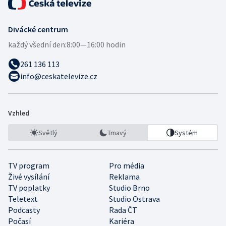
Divácké centrum
každý všední den:
8:00—16:00 hodin
261 136 113
info@ceskatelevize.cz
Vzhled
Světlý
Tmavý
Systém
TV program
Pro média
Živé vysílání
Reklama
TV poplatky
Studio Brno
Teletext
Studio Ostrava
Podcasty
Rada ČT
Počasí
Kariéra