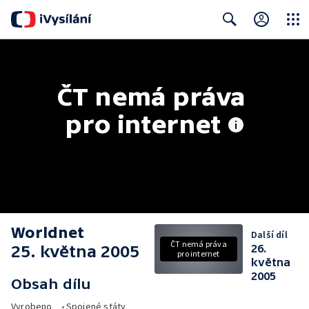
Close
Search
ČT nemá práva 
pro internet
Worldnet
Další díl
ČT nemá práva
25. května 2005
26.
pro internet
května
2005
Obsah dílu
Vyrobeno
•
Spojené státy