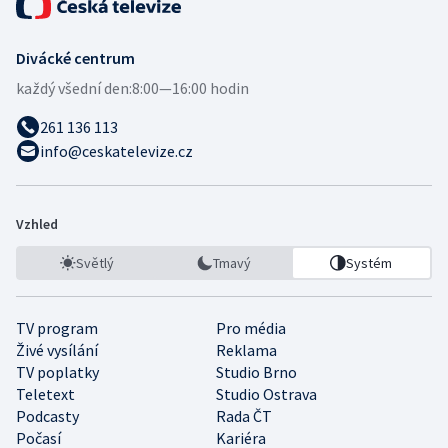
Divácké centrum
každý všední den:
8:00—16:00 hodin
261 136 113
info@ceskatelevize.cz
Vzhled
Světlý
Tmavý
Systém
TV program
Pro média
Živé vysílání
Reklama
TV poplatky
Studio Brno
Teletext
Studio Ostrava
Podcasty
Rada ČT
Počasí
Kariéra