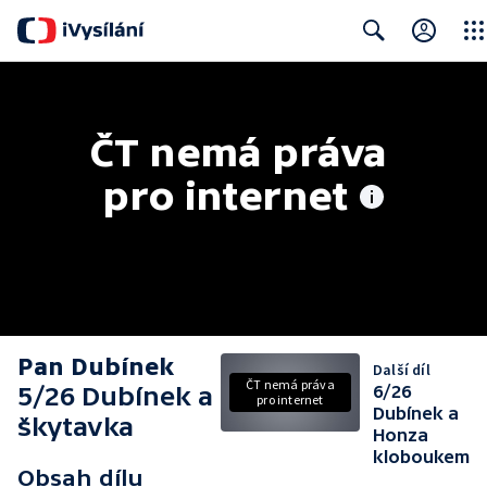
Clos
Search
ČT nemá práva 
pro internet
Pan Dubínek
Další díl
ČT nemá práva
5/26 Dubínek a
6/26
pro internet
Dubínek a
škytavka
Honza
kloboukem
Obsah dílu