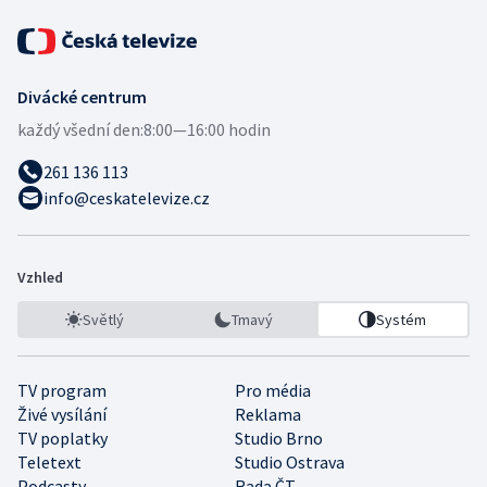
Divácké centrum
každý všední den:
8:00—16:00 hodin
261 136 113
info@ceskatelevize.cz
Vzhled
Světlý
Tmavý
Systém
TV program
Pro média
Živé vysílání
Reklama
TV poplatky
Studio Brno
Teletext
Studio Ostrava
Podcasty
Rada ČT