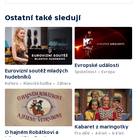
Ostatní také sledují
Evropské události
Eurovizní soutěž mladých
Společnost
Evropa
hudebníků
Kultura
Klasická hudba
Zábava
Kabaret z maringotky
O hajném Robátkovi a
Pro děti
4-6 let
6-8 let