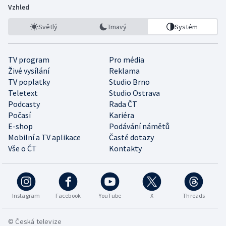
Vzhled
Světlý
Tmavý
Systém
TV program
Pro média
Živé vysílání
Reklama
TV poplatky
Studio Brno
Teletext
Studio Ostrava
Podcasty
Rada ČT
Počasí
Kariéra
E-shop
Podávání námětů
Mobilní a TV aplikace
Časté dotazy
Vše o ČT
Kontakty
Instagram
Facebook
YouTube
X
Threads
© Česká televize