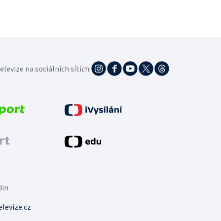
elevize na sociálních sítích:
din
levize.cz