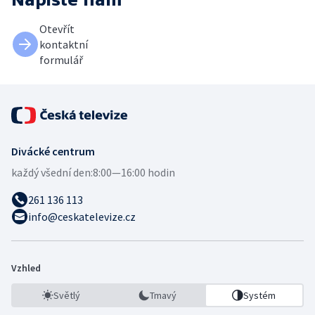
Otevřít
kontaktní
formulář
Divácké centrum
každý všední den:
8:00—16:00 hodin
261 136 113
info@ceskatelevize.cz
Vzhled
Světlý
Tmavý
Systém