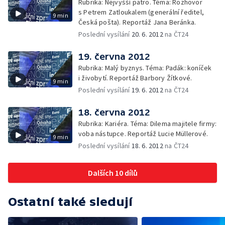
Rubrika: Nejvyšší patro. Téma: Rozhovor
s Petrem Zatloukalem (generální ředitel,
9 min
Česká pošta). Reportáž Jana Beránka.
Poslední vysílání
20. 6. 2012
na ČT24
19. června 2012
Rubrika: Malý byznys. Téma: Padák: koníček
i živobytí. Reportáž Barbory Žítkové.
9 min
Poslední vysílání
19. 6. 2012
na ČT24
18. června 2012
Rubrika: Kariéra. Téma: Dilema majitele firmy:
voba nástupce. Reportáž Lucie Müllerové.
9 min
Poslední vysílání
18. 6. 2012
na ČT24
Dalších 10 dílů
Ostatní také sledují