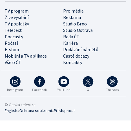
TV program
Pro média
Živé vysílání
Reklama
TV poplatky
Studio Brno
Teletext
Studio Ostrava
Podcasty
Rada ČT
Počasí
Kariéra
E-shop
Podávání námětů
Mobilní a TV aplikace
Časté dotazy
Vše o ČT
Kontakty
Instagram
Facebook
YouTube
X
Threads
© Česká televize
•
•
English
Ochrana soukromí
Přístupnost