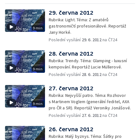
29. června 2012
Rubrika: Light. Téma: Z amatérů
gastronomičtí profesionálové. Reportáž
9 min
Jany Horké.
Poslední vysílání
29. 6. 2012
na ČT24
28. června 2012
Rubrika: Trendy. Téma: Glamping - luxusní
kempování. Reportáž Lucie Müllerové.
9 min
Poslední vysílání
28. 6. 2012
na ČT24
27. června 2012
Rubrika: Nejvyšší patro. Téma: Rozhovor
s Martinem Voglem (generální ředitel, AXA
9 min
pro ČR a SR). Reportáž Veroniky Jonášové.
Poslední vysílání
27. 6. 2012
na ČT24
26. června 2012
Rubrika: Malý byznys. Téma: Šátky pro