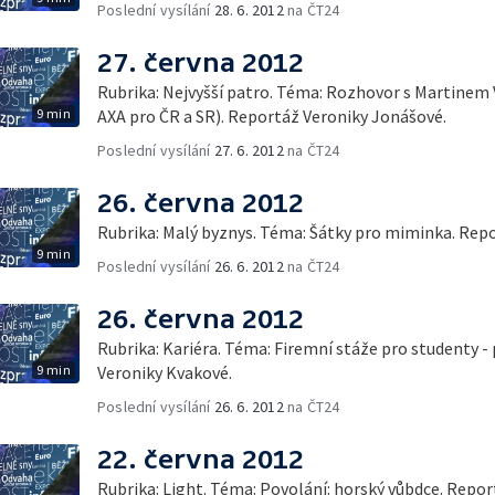
Poslední vysílání
28. 6. 2012
na ČT24
27. června 2012
Rubrika: Nejvyšší patro. Téma: Rozhovor s Martinem 
9 min
AXA pro ČR a SR). Reportáž Veroniky Jonášové.
Poslední vysílání
27. 6. 2012
na ČT24
26. června 2012
Rubrika: Malý byznys. Téma: Šátky pro miminka. Rep
9 min
Poslední vysílání
26. 6. 2012
na ČT24
26. června 2012
Rubrika: Kariéra. Téma: Firemní stáže pro studenty -
9 min
Veroniky Kvakové.
Poslední vysílání
26. 6. 2012
na ČT24
22. června 2012
Rubrika: Light. Téma: Povolání: horský vůbdce. Repo