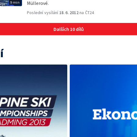
9 min
Müllerové.
Poslední vysílání
18. 6. 2012
na ČT24
Dalších 10 dílů
í