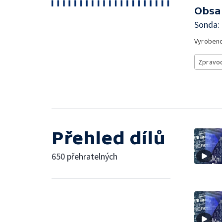
Obsa
Sonda:
Vyroben
Zpravod
Přehled dílů
650 přehratelných