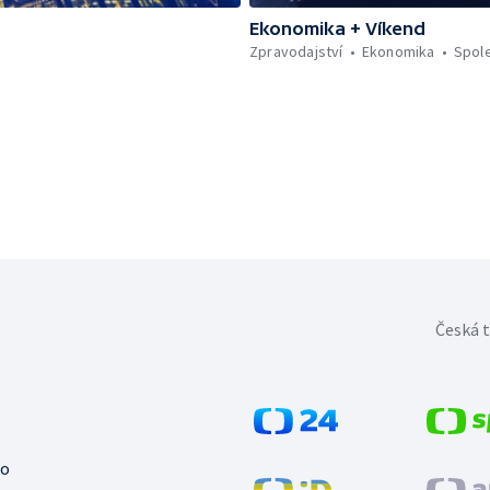
Ekonomika + Víkend
Zpravodajství
Ekonomika
Spol
Česká t
no