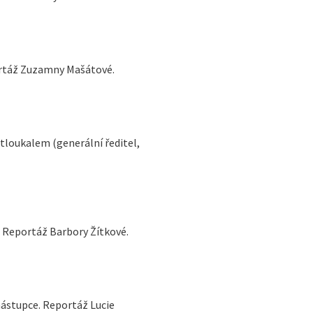
portáž Zuzamny Mašátové.
tloukalem (generální ředitel,
í. Reportáž Barbory Žítkové.
nástupce. Reportáž Lucie