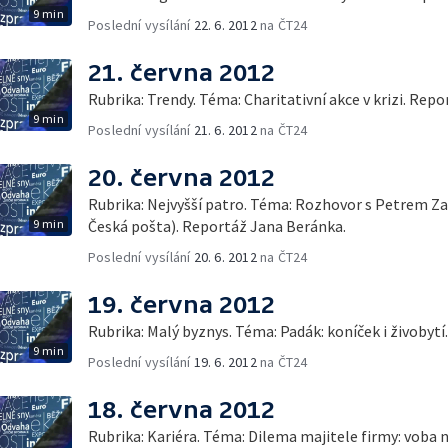
9 min
Poslední vysílání
22. 6. 2012
na ČT24
21. června 2012
Rubrika: Trendy. Téma: Charitativní akce v krizi. Re
9 min
Poslední vysílání
21. 6. 2012
na ČT24
20. června 2012
Rubrika: Nejvyšší patro. Téma: Rozhovor s Petrem Za
9 min
Česká pošta). Reportáž Jana Beránka.
Poslední vysílání
20. 6. 2012
na ČT24
19. června 2012
Rubrika: Malý byznys. Téma: Padák: koníček i živobyt
9 min
Poslední vysílání
19. 6. 2012
na ČT24
18. června 2012
Rubrika: Kariéra. Téma: Dilema majitele firmy: voba 