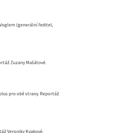
Voglem (generální ředitel,
ortáž Zuzany Mašátové.
 plus pro obě strany. Reportáž
rtáž Veroniky Kvakové.