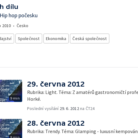
h dílu
 Hip hop počesku
o
2010
•
Česko
ajství
Společnost
Ekonomika
Česká společnost
29. června 2012
Rubrika: Light. Téma: Z amatérů gastronomičtí prof
9 min
Horké.
Poslední vysílání
29. 6. 2012
na ČT24
28. června 2012
Rubrika: Trendy. Téma: Glamping - luxusní kempování
9 min