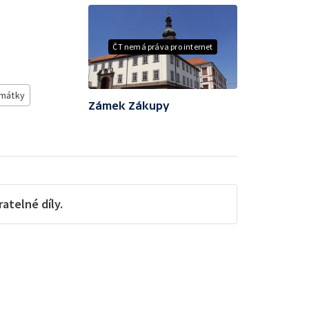
ČT nemá práva pro internet
mátky
Zámek Zákupy
telné díly.