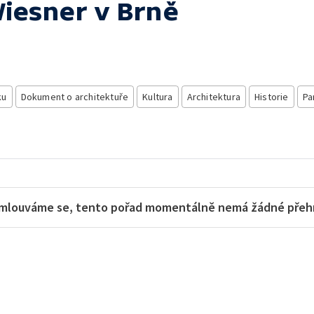
Wiesner v Brně
ku
Dokument o architektuře
Kultura
Architektura
Historie
Pa
mlouváme se, tento pořad momentálně nemá žádné přehra