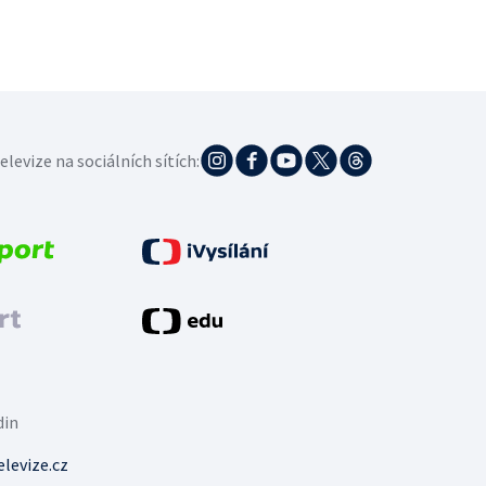
elevize na sociálních sítích:
din
levize.cz