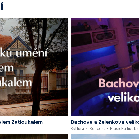
í
vlem Zatloukalem
Bachova a Zelenkova velik
Kultura
Koncert
Klasická hudba