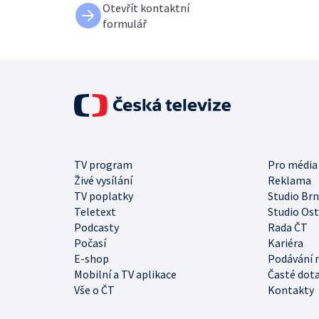
Otevřít kontaktní
formulář
TV program
Pro média
Živé vysílání
Reklama
TV poplatky
Studio Br
Teletext
Studio Os
Podcasty
Rada ČT
Počasí
Kariéra
E-shop
Podávání 
Mobilní a TV aplikace
Časté dot
Vše o ČT
Kontakty