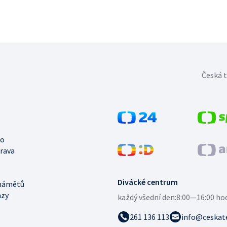
Česká t
no
trava
Divácké centrum
námětů
azy
každý všední den:
8:00—16:00 ho
261 136 113
info@ceskate