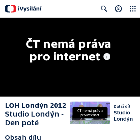
Close
Search
ČT nemá práva 
pro internet
LOH Londýn 2012
Další díl
ČT nemá práva
Studio Londýn -
Studio
pro internet
Londýn
Den poté
Obsah dílu