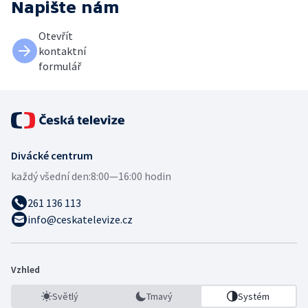
Napište nám
Otevřít
kontaktní
formulář
Divácké centrum
každý všední den:
8:00—16:00 hodin
261 136 113
info@ceskatelevize.cz
Vzhled
Světlý
Tmavý
Systém