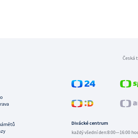
Česká t
no
trava
Divácké centrum
námětů
azy
každý všední den:
8:00—16:00 ho