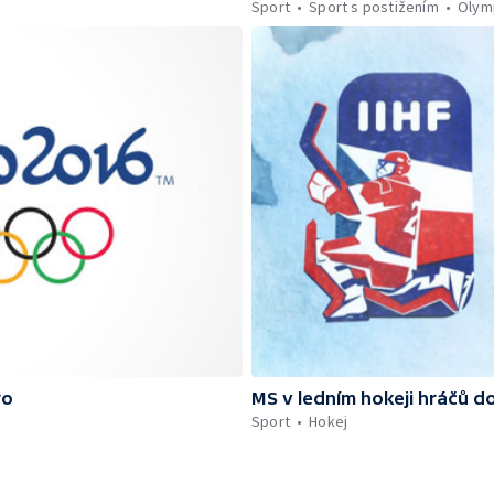
Sport
Sport s postižením
Olymp
ro
MS v ledním hokeji hráčů do
Sport
Hokej