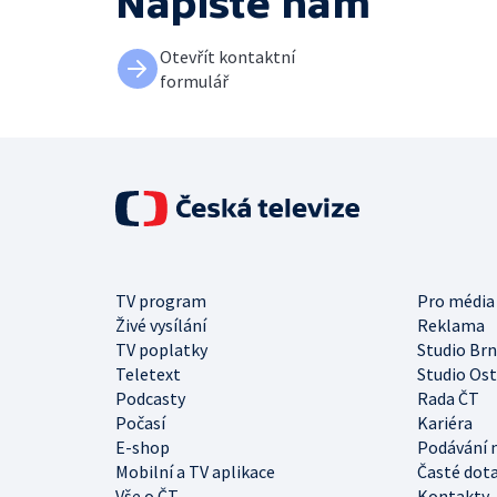
Napište nám
Otevřít kontaktní
formulář
TV program
Pro média
Živé vysílání
Reklama
TV poplatky
Studio Br
Teletext
Studio Os
Podcasty
Rada ČT
Počasí
Kariéra
E-shop
Podávání 
Mobilní a TV aplikace
Časté dot
Vše o ČT
Kontakty