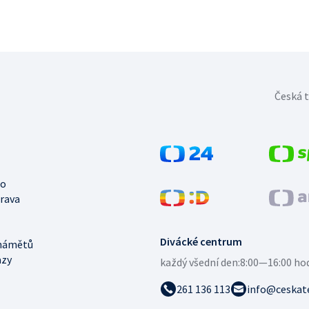
Česká t
no
trava
Divácké centrum
námětů
azy
každý všední den:
8:00—16:00 ho
261 136 113
info@ceskate