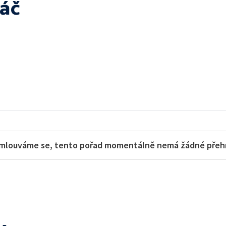
láč
mlouváme se, tento pořad momentálně nemá žádné přehra