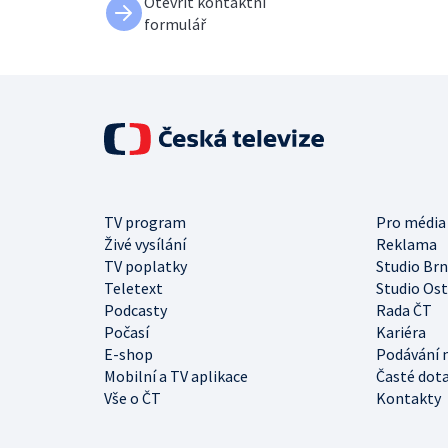
Otevřít kontaktní
formulář
TV program
Pro média
Živé vysílání
Reklama
TV poplatky
Studio Br
Teletext
Studio Os
Podcasty
Rada ČT
Počasí
Kariéra
E-shop
Podávání 
Mobilní a TV aplikace
Časté dot
Vše o ČT
Kontakty