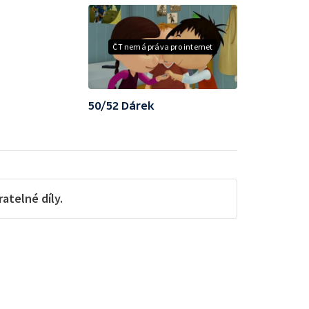
ČT nemá práva pro internet
50/52 Dárek
telné díly.