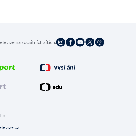
elevize na sociálních sítích:
din
levize.cz