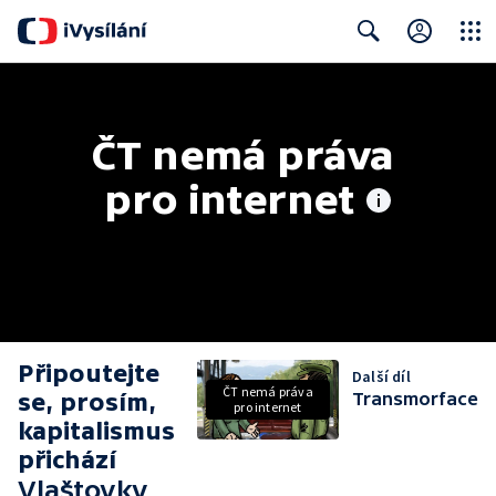
Close
Search
ČT nemá práva 
pro internet
Připoutejte
Další díl
ČT nemá práva
se, prosím,
Transmorface
pro internet
kapitalismus
přichází
Vlaštovky