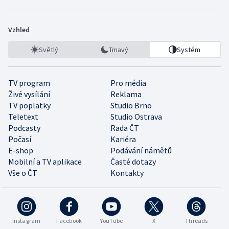
Vzhled
Světlý
Tmavý
Systém
TV program
Pro média
Živé vysílání
Reklama
TV poplatky
Studio Brno
Teletext
Studio Ostrava
Podcasty
Rada ČT
Počasí
Kariéra
E-shop
Podávání námětů
Mobilní a TV aplikace
Časté dotazy
Vše o ČT
Kontakty
Instagram
Facebook
YouTube
X
Threads