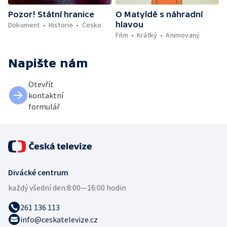
Pozor! Státní hranice
O Matyldě s náhradní
hlavou
Dokument
Historie
Česko
Film
Krátký
Animovaný
Napište nám
Otevřít
kontaktní
formulář
Divácké centrum
každý všední den:
8:00—16:00 hodin
261 136 113
info@ceskatelevize.cz