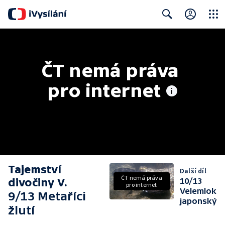
Close
Search
ČT nemá práva 
pro internet
Tajemství
Další díl
ČT nemá práva
divočiny V.
10/13
pro internet
Velemlok
9/13 Metaříci
japonský
žlutí