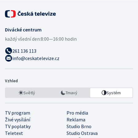
Divácké centrum
každý všední den:
8:00—16:00 hodin
261 136 113
info@ceskatelevize.cz
Vzhled
Světlý
Tmavý
Systém
TV program
Pro média
Živé vysílání
Reklama
TV poplatky
Studio Brno
Teletext
Studio Ostrava