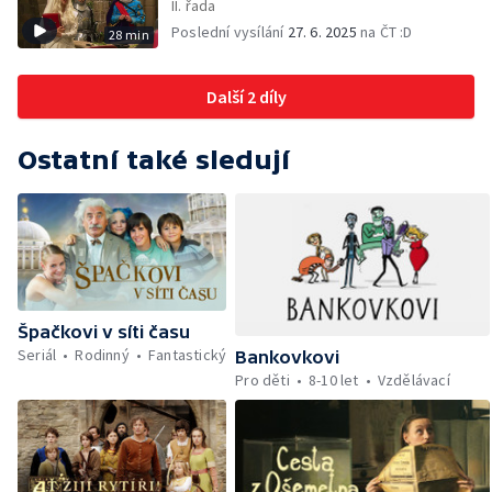
II. řada
Poslední vysílání
27. 6. 2025
na ČT :D
28 min
Další 2 díly
Ostatní také sledují
Špačkovi v síti času
Seriál
Rodinný
Fantastický
Bankovkovi
Pro děti
8-10 let
Vzdělávací