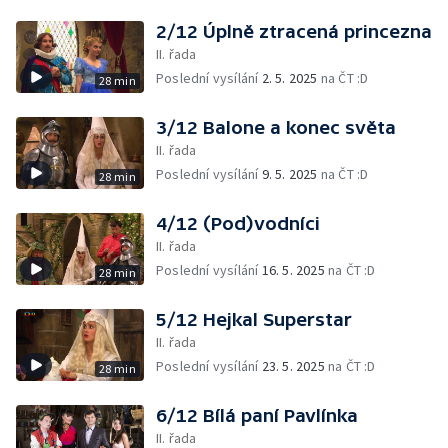
2/12 Úplně ztracená princezna
II. řada
Poslední vysílání
2. 5. 2025
na ČT :D
28 min
3/12 Balone a konec světa
II. řada
Poslední vysílání
9. 5. 2025
na ČT :D
28 min
4/12 (Pod)vodníci
II. řada
Poslední vysílání
16. 5. 2025
na ČT :D
28 min
5/12 Hejkal Superstar
II. řada
Poslední vysílání
23. 5. 2025
na ČT :D
28 min
6/12 Bílá paní Pavlínka
II. řada