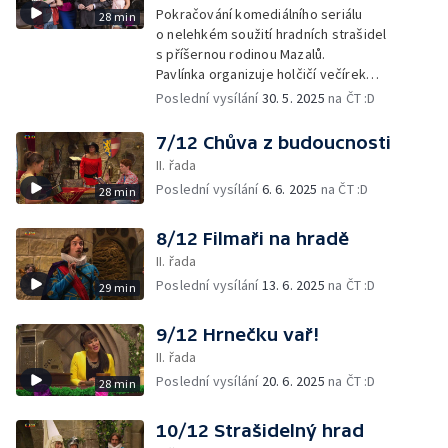
Pokračování komediálního seriálu
28 min
o nelehkém soužití hradních strašidel
s příšernou rodinou Mazalů.
Pavlínka organizuje holčičí večírek
v kostýmech a převlékne se za Albínu.
Poslední vysílání
30. 5. 2025
na ČT :D
7/12 Chůva z budoucnosti
II. řada
Poslední vysílání
6. 6. 2025
na ČT :D
28 min
8/12 Filmaři na hradě
II. řada
Poslední vysílání
13. 6. 2025
na ČT :D
29 min
9/12 Hrnečku vař!
II. řada
Poslední vysílání
20. 6. 2025
na ČT :D
28 min
10/12 Strašidelný hrad