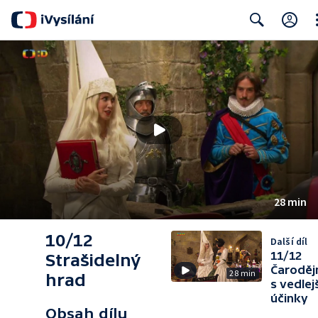
Cl
Search
28 min
10/12
Další díl
11/12
Strašidelný
Čaroděj
28 min
hrad
s vedlej
účinky
Obsah dílu