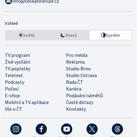
info@ceskatelevize.cz
Vzhled
Světlý
Tmavý
Systém
TV program
Pro média
Živé vysílání
Reklama
TV poplatky
Studio Brno
Teletext
Studio Ostrava
Podcasty
Rada ČT
Počasí
Kariéra
E-shop
Podávání námětů
Mobilní a TV aplikace
Časté dotazy
Vše o ČT
Kontakty