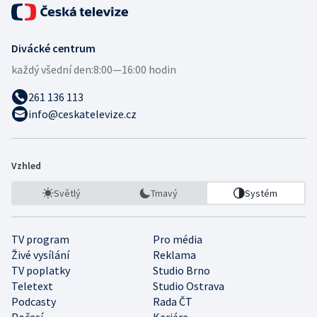
Divácké centrum
každý všední den:
8:00—16:00 hodin
261 136 113
info@ceskatelevize.cz
Vzhled
Světlý
Tmavý
Systém
TV program
Pro média
Živé vysílání
Reklama
TV poplatky
Studio Brno
Teletext
Studio Ostrava
Podcasty
Rada ČT