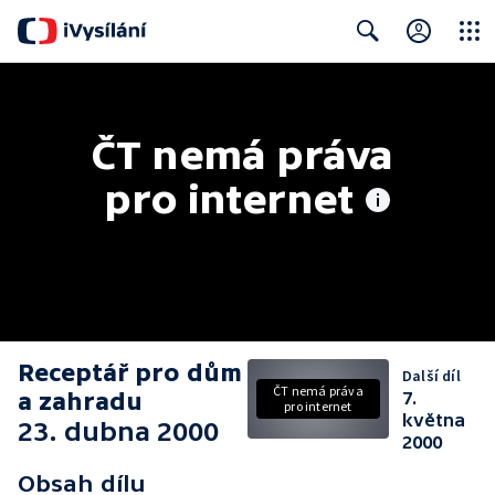
Close
Search
ČT nemá práva 
pro internet
Receptář pro dům
Další díl
ČT nemá práva
a zahradu
7.
pro internet
května
23. dubna 2000
2000
Obsah dílu