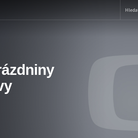
rázdniny
vy