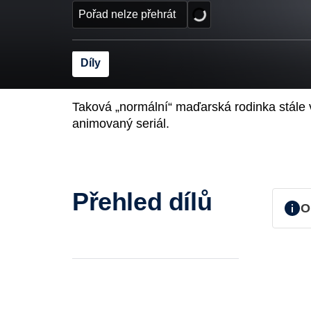
Pořad nelze přehrát
Díly
Taková „normální“ maďarská rodinka stále 
animovaný seriál.
Přehled dílů
O