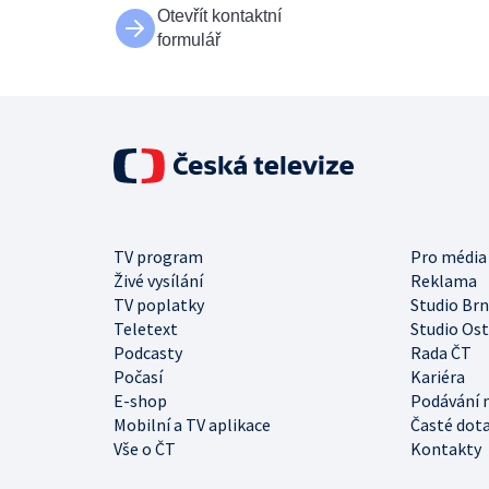
Otevřít kontaktní
formulář
TV program
Pro média
Živé vysílání
Reklama
TV poplatky
Studio Br
Teletext
Studio Os
Podcasty
Rada ČT
Počasí
Kariéra
E-shop
Podávání 
Mobilní a TV aplikace
Časté dot
Vše o ČT
Kontakty