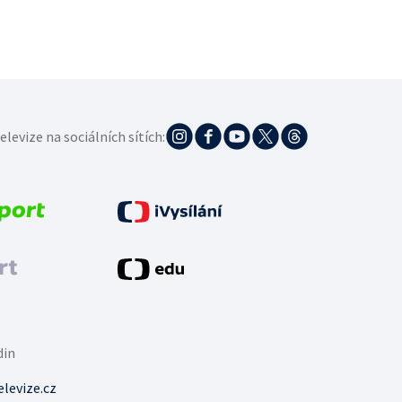
elevize na sociálních sítích:
din
levize.cz