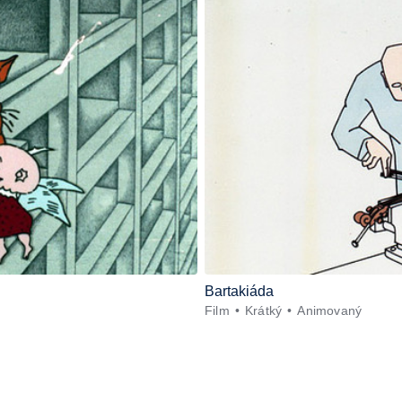
Bartakiáda
Film
Krátký
Animovaný