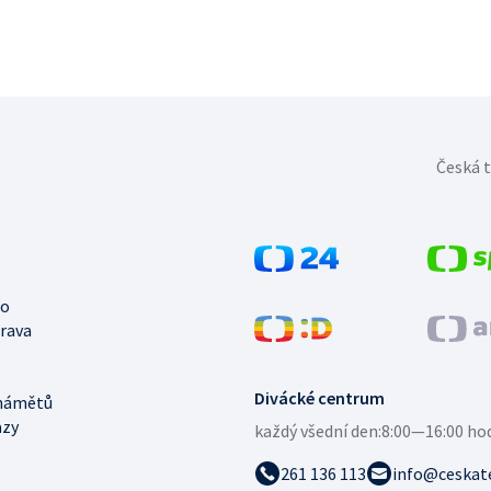
Česká t
no
trava
Divácké centrum
námětů
azy
každý všední den:
8:00—16:00 ho
261 136 113
info@ceskate