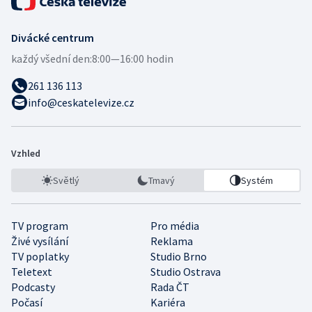
Divácké centrum
každý všední den:
8:00—16:00 hodin
261 136 113
info@ceskatelevize.cz
Vzhled
Světlý
Tmavý
Systém
TV program
Pro média
Živé vysílání
Reklama
TV poplatky
Studio Brno
Teletext
Studio Ostrava
Podcasty
Rada ČT
Počasí
Kariéra