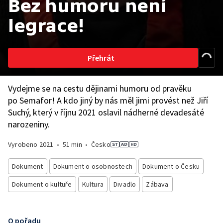
Bez humoru není
legrace!
Přehrát
Vydejme se na cestu dějinami humoru od pravěku
po Semafor! A kdo jiný by nás měl jimi provést než Jiří
Suchý, který v říjnu 2021 oslavil nádherné devadesáté
narozeniny.
Vyrobeno
2021
•
51 min
•
Česko
Dokument
Dokument o osobnostech
Dokument o Česku
Dokument o kultuře
Kultura
Divadlo
Zábava
O pořadu