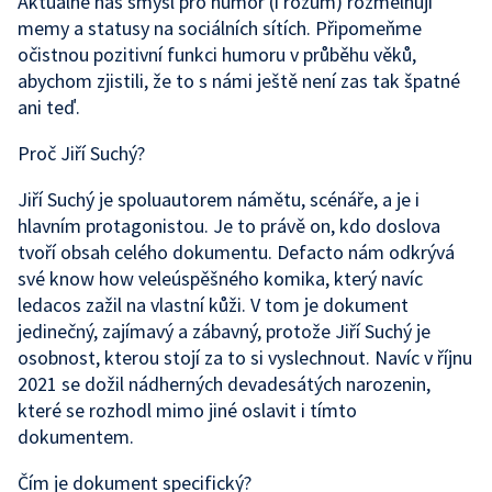
Aktuálně náš smysl pro humor (i rozum) rozmělňují
memy a statusy na sociálních sítích. Připomeňme
očistnou pozitivní funkci humoru v průběhu věků,
abychom zjistili, že to s námi ještě není zas tak špatné
ani teď.
Proč Jiří Suchý?
Jiří Suchý je spoluautorem námětu, scénáře, a je i
hlavním protagonistou. Je to právě on, kdo doslova
tvoří obsah celého dokumentu. Defacto nám odkrývá
své know how veleúspěšného komika, který navíc
ledacos zažil na vlastní kůži. V tom je dokument
jedinečný, zajímavý a zábavný, protože Jiří Suchý je
osobnost, kterou stojí za to si vyslechnout. Navíc v říjnu
2021 se dožil nádherných devadesátých narozenin,
které se rozhodl mimo jiné oslavit i tímto
dokumentem.
Čím je dokument specifický?