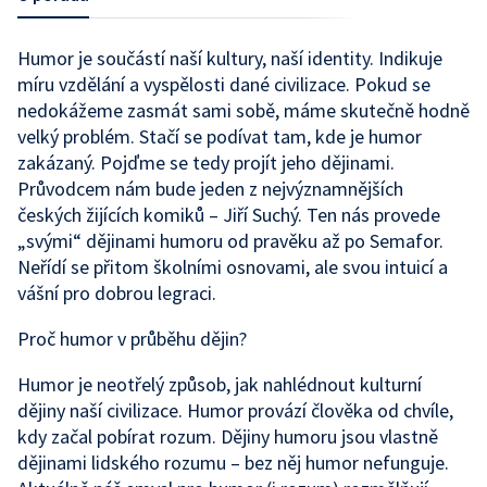
Humor je součástí naší kultury, naší identity. Indikuje
míru vzdělání a vyspělosti dané civilizace. Pokud se
nedokážeme zasmát sami sobě, máme skutečně hodně
velký problém. Stačí se podívat tam, kde je humor
zakázaný. Pojďme se tedy projít jeho dějinami.
Průvodcem nám bude jeden z nejvýznamnějších
českých žijících komiků – Jiří Suchý. Ten nás provede
„svými“ dějinami humoru od pravěku až po Semafor.
Neřídí se přitom školními osnovami, ale svou intuicí a
vášní pro dobrou legraci.
Proč humor v průběhu dějin?
Humor je neotřelý způsob, jak nahlédnout kulturní
dějiny naší civilizace. Humor provází člověka od chvíle,
kdy začal pobírat rozum. Dějiny humoru jsou vlastně
dějinami lidského rozumu – bez něj humor nefunguje.