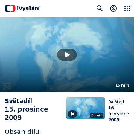
Close
Search
15 min
Světadíl
Další díl
15. prosince
16.
prosince
21 min
2009
2009
Obsah dílu