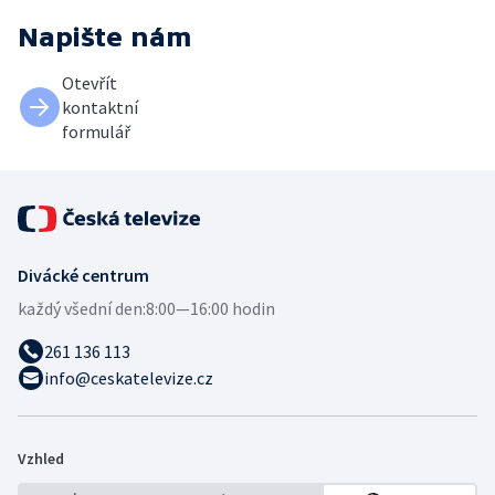
Napište nám
Otevřít
kontaktní
formulář
Divácké centrum
každý všední den:
8:00—16:00 hodin
261 136 113
info@ceskatelevize.cz
Vzhled