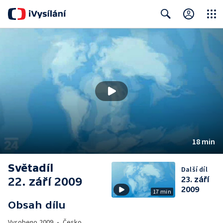
Close
Search
18 min
Světadíl
Další díl
22. září 2009
23. září
2009
17 min
Obsah dílu
Vyrobeno
2009
•
Česko