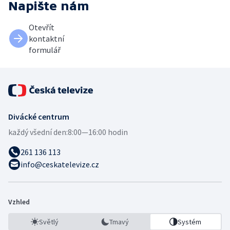
Napište nám
Otevřít
kontaktní
formulář
Divácké centrum
každý všední den:
8:00—16:00 hodin
261 136 113
info@ceskatelevize.cz
Vzhled
Světlý
Tmavý
Systém