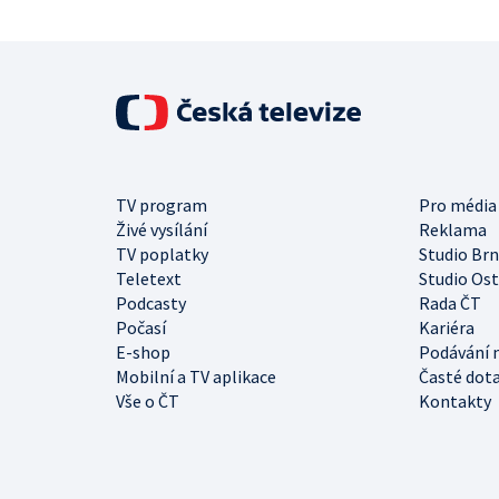
TV program
Pro média
Živé vysílání
Reklama
TV poplatky
Studio Br
Teletext
Studio Os
Podcasty
Rada ČT
Počasí
Kariéra
E-shop
Podávání 
Mobilní a TV aplikace
Časté dot
Vše o ČT
Kontakty