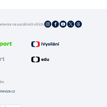
elevize na sociálních sítích:
din
levize.cz