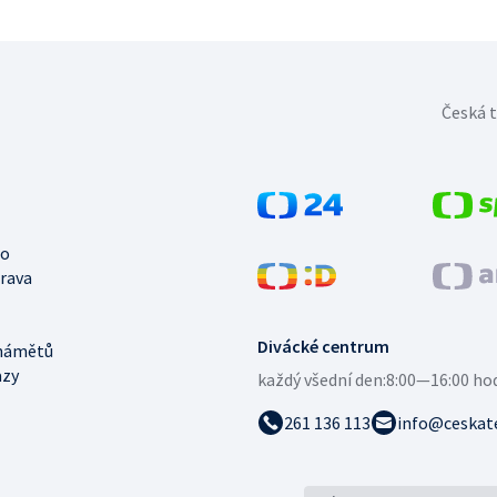
Česká t
no
trava
Divácké centrum
námětů
azy
každý všední den:
8:00—16:00 ho
261 136 113
info@ceskate