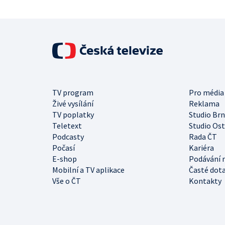
TV program
Pro média
Živé vysílání
Reklama
TV poplatky
Studio Br
Teletext
Studio Os
Podcasty
Rada ČT
Počasí
Kariéra
E-shop
Podávání 
Mobilní a TV aplikace
Časté dot
Vše o ČT
Kontakty