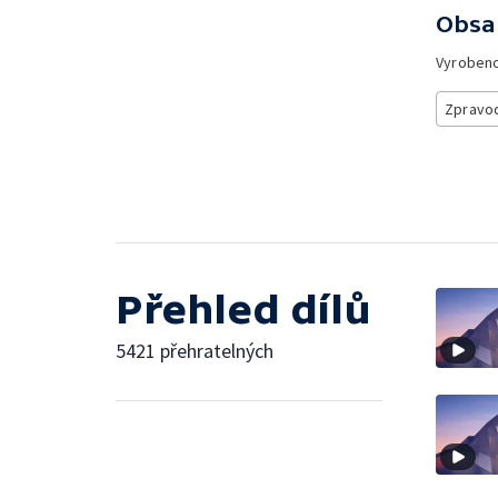
Obsa
Vyroben
Zpravod
Přehled dílů
5421 přehratelných