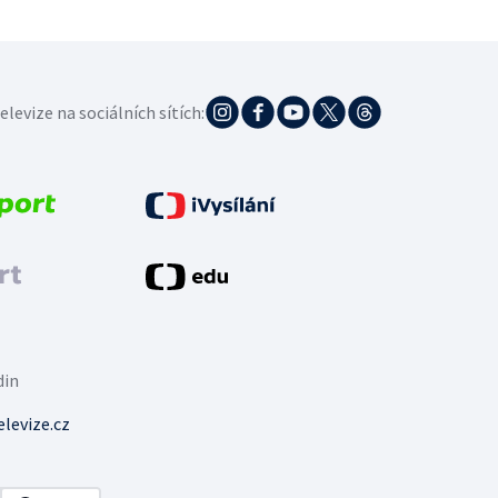
elevize na sociálních sítích:
din
levize.cz