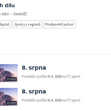
h dílu
o
2013
•
Česko
ajství
Zprávy z regionů
Předpověď počasí
8. srpna
Poslední vysílání
8. 8. 2026
na ČT sport
17 min
8. srpna
Poslední vysílání
8. 8. 2026
na ČT sport
13 min