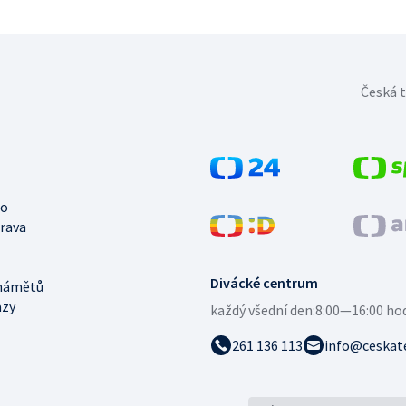
Česká t
no
trava
Divácké centrum
námětů
azy
každý všední den:
8:00—16:00 ho
261 136 113
info@ceskate