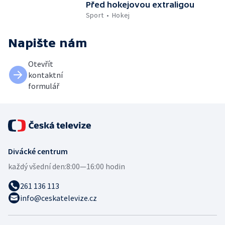
Před hokejovou extraligou
Sport
Hokej
Napište nám
Otevřít
kontaktní
formulář
Divácké centrum
každý všední den:
8:00—16:00 hodin
261 136 113
info@ceskatelevize.cz