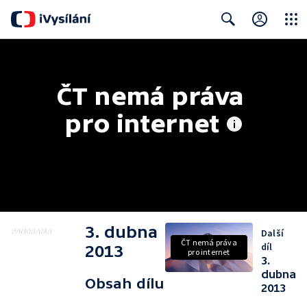
Close
Search
ČT nemá práva 
pro internet
3. dubna
Další
ČT nemá práva
díl
2013
pro internet
3.
dubna
Obsah dílu
2013