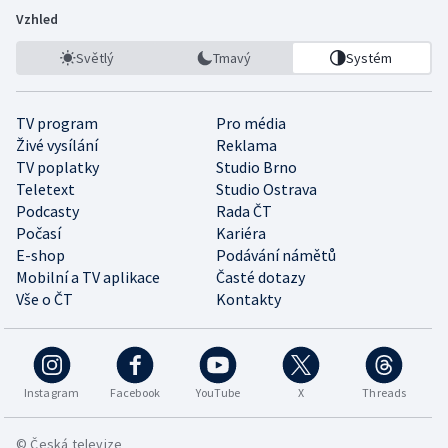
Vzhled
Světlý
Tmavý
Systém
TV program
Pro média
Živé vysílání
Reklama
TV poplatky
Studio Brno
Teletext
Studio Ostrava
Podcasty
Rada ČT
Počasí
Kariéra
E-shop
Podávání námětů
Mobilní a TV aplikace
Časté dotazy
Vše o ČT
Kontakty
Instagram
Facebook
YouTube
X
Threads
© Česká televize