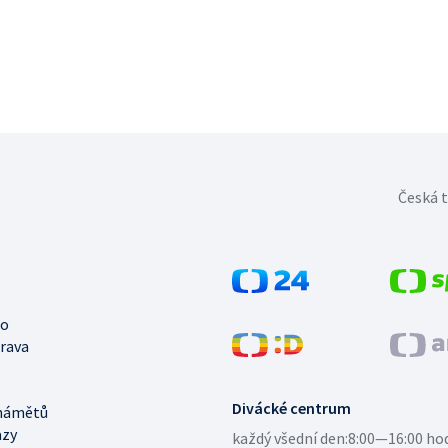
Česká t
no
trava
Divácké centrum
námětů
azy
každý všední den:
8:00—16:00 ho