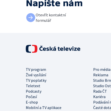
Napište nám
Otevřít kontaktní
formulář
TV program
Pro média
Živé vysílání
Reklama
TV poplatky
Studio Br
Teletext
Studio Os
Podcasty
Rada ČT
Počasí
Kariéra
E-shop
Podávání 
Mobilní a TV aplikace
Časté dot