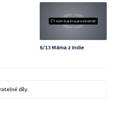
ČT nemá práva pro internet
6/13 Máma z Indie
telné díly.