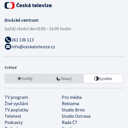
Divácké centrum
každý všední den:
8:00—16:00 hodin
261 136 113
info@ceskatelevize.cz
Vzhled
Světlý
Tmavý
Systém
TV program
Pro média
Živé vysílání
Reklama
TV poplatky
Studio Brno
Teletext
Studio Ostrava
Podcasty
Rada ČT