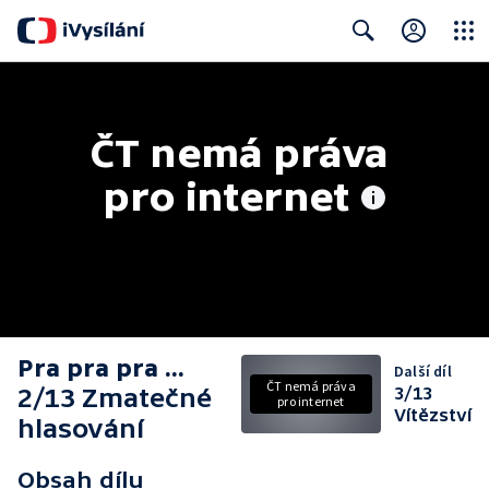
Close
Search
ČT nemá práva 
pro internet
Pra pra pra ...
Další díl
ČT nemá práva
2/13 Zmatečné
3/13
pro internet
Vítězství
hlasování
Obsah dílu