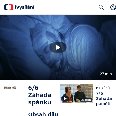
Search
27 min
6/6
Další díl
7/6
Záhada
Záhada
26 min
spánku
paměti
Obsah dílu