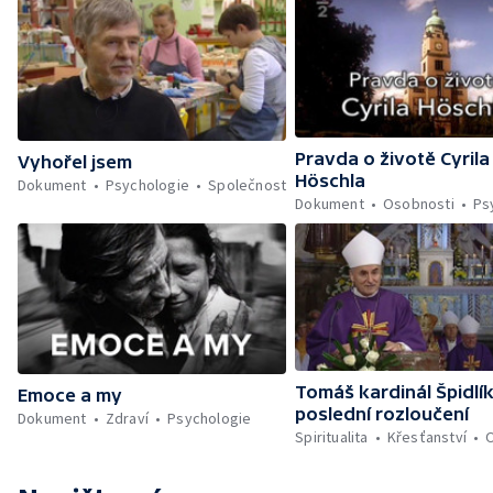
Pravda o životě Cyrila
Vyhořel jsem
Höschla
Dokument
Psychologie
Společnost
Dokument
Osobnosti
Ps
Tomáš kardinál Špidlík
Emoce a my
poslední rozloučení
Dokument
Zdraví
Psychologie
Spiritualita
Křesťanství