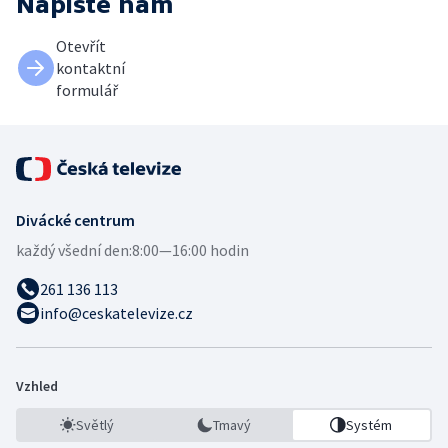
Napište nám
Otevřít
kontaktní
formulář
Divácké centrum
každý všední den:
8:00—16:00 hodin
261 136 113
info@ceskatelevize.cz
Vzhled
Světlý
Tmavý
Systém