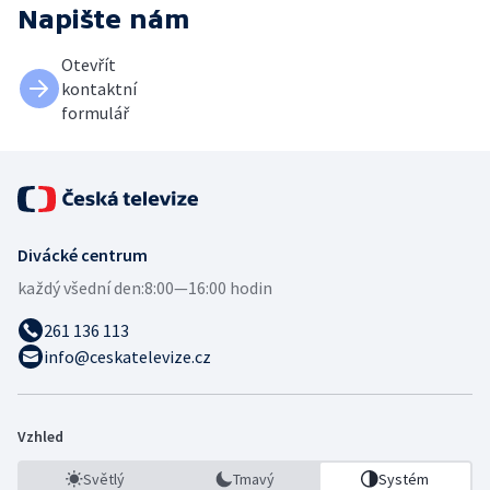
Napište nám
Otevřít
kontaktní
formulář
Divácké centrum
každý všední den:
8:00—16:00 hodin
261 136 113
info@ceskatelevize.cz
Vzhled
Světlý
Tmavý
Systém