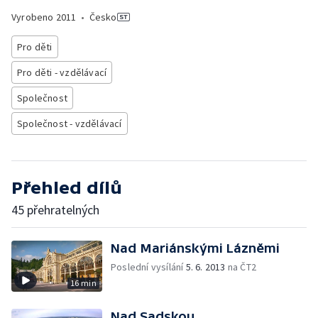
Vyrobeno
2011
•
Česko
Pro děti
Pro děti - vzdělávací
Společnost
Společnost - vzdělávací
Přehled dílů
45 přehratelných
Nad Mariánskými Lázněmi
Poslední vysílání
5. 6. 2013
na ČT2
16 min
Nad Sadskou