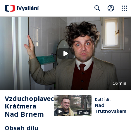
Close
Search
16 min
Vzduchoplavec
Další díl
Kráčmera
Nad
Trutnovskem
Nad Brnem
17 min
Obsah dílu