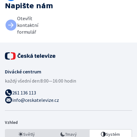
Napište nám
Otevřít
kontaktní
formulář
Divácké centrum
každý všední den:
8:00—16:00 hodin
261 136 113
info@ceskatelevize.cz
Vzhled
Světlý
Tmavý
Systém