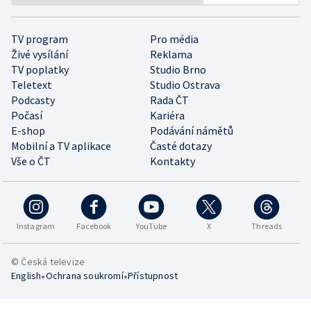
TV program
Pro média
Živé vysílání
Reklama
TV poplatky
Studio Brno
Teletext
Studio Ostrava
Podcasty
Rada ČT
Počasí
Kariéra
E-shop
Podávání námětů
Mobilní a TV aplikace
Časté dotazy
Vše o ČT
Kontakty
Instagram
Facebook
YouTube
X
Threads
© Česká televize
•
•
English
Ochrana soukromí
Přístupnost