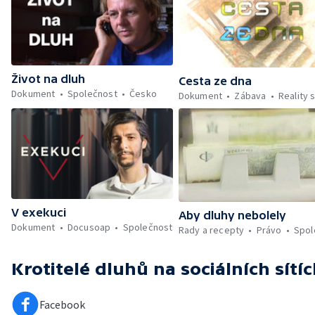
Život na dluh
Cesta ze dna
Dokument
Společnost
Česko
Dokument
Zábava
Reality
V exekuci
Aby dluhy nebolely
Dokument
Docusoap
Společnost
Rady a recepty
Právo
Spol
Krotitelé dluhů
na sociálních sítí
Facebook