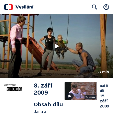
Search
27 min
8. září
Další
díl
2009
15.
27 min
září
Obsah dílu
2009
Jana a