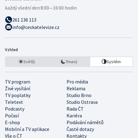
každý všední den:
8:00—16:00 hodin
261 136 113
info@ceskatelevize.cz
Vzhled
Světlý
Tmavý
Systém
TV program
Pro média
Živé vysílání
Reklama
TV poplatky
Studio Brno
Teletext
Studio Ostrava
Podcasty
Rada ČT
Počasí
Kariéra
E-shop
Podávání námětů
Mobilní a TV aplikace
Časté dotazy
Vše o ČT
Kontakty