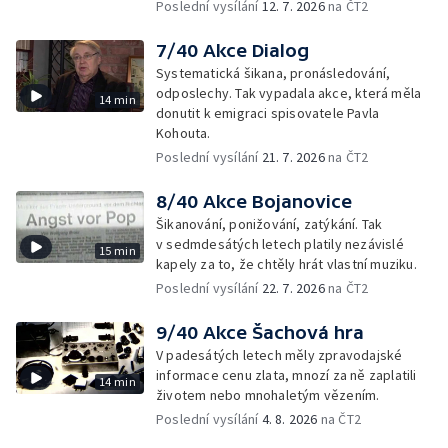
Poslední vysílání
12. 7. 2026
na ČT2
7/40 Akce Dialog
Systematická šikana, pronásledování,
odposlechy. Tak vypadala akce, která měla
14 min
donutit k emigraci spisovatele Pavla
Kohouta.
Poslední vysílání
21. 7. 2026
na ČT2
8/40 Akce Bojanovice
Šikanování, ponižování, zatýkání. Tak
v sedmdesátých letech platily nezávislé
15 min
kapely za to, že chtěly hrát vlastní muziku.
Poslední vysílání
22. 7. 2026
na ČT2
9/40 Akce Šachová hra
V padesátých letech měly zpravodajské
informace cenu zlata, mnozí za ně zaplatili
14 min
životem nebo mnohaletým vězením.
Poslední vysílání
4. 8. 2026
na ČT2