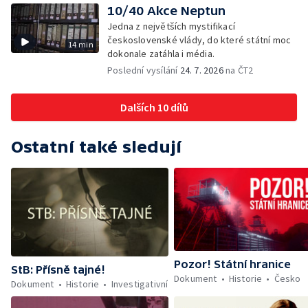
10/40 Akce Neptun
Jedna z největších mystifikací
československé vlády, do které státní moc
14 min
dokonale zatáhla i média.
Poslední vysílání
24. 7. 2026
na ČT2
Dalších 10 dílů
Ostatní také sledují
Pozor! Státní hranice
StB: Přísně tajné!
Dokument
Historie
Česko
Dokument
Historie
Investigativní