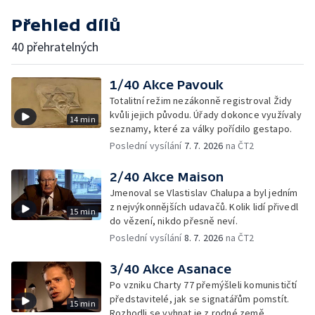
Přehled dílů
40 přehratelných
1/40 Akce Pavouk
Totalitní režim nezákonně registroval Židy
kvůli jejich původu. Úřady dokonce využívaly
14 min
seznamy, které za války pořídilo gestapo.
Poslední vysílání
7. 7. 2026
na ČT2
2/40 Akce Maison
Jmenoval se Vlastislav Chalupa a byl jedním
z nejvýkonnějších udavačů. Kolik lidí přivedl
15 min
do vězení, nikdo přesně neví.
Poslední vysílání
8. 7. 2026
na ČT2
3/40 Akce Asanace
Po vzniku Charty 77 přemýšleli komunističtí
představitelé, jak se signatářům pomstít.
15 min
Rozhodli se vyhnat je z rodné země.