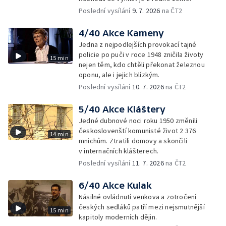
Poslední vysílání
9. 7. 2026
na ČT2
4/40 Akce Kameny
Jedna z nejpodlejších provokací tajné
policie po puči v roce 1948 zničila životy
15 min
nejen těm, kdo chtěli překonat železnou
oponu, ale i jejich blízkým.
Poslední vysílání
10. 7. 2026
na ČT2
5/40 Akce Kláštery
Jedné dubnové noci roku 1950 změnili
českoslovenští komunisté život 2 376
14 min
mnichům. Ztratili domovy a skončili
v internačních klášterech.
Poslední vysílání
11. 7. 2026
na ČT2
6/40 Akce Kulak
Násilné ovládnutí venkova a zotročení
českých sedláků patří mezi nejsmutnější
15 min
kapitoly moderních dějin.