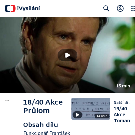
Clo
Search
15 min
18/40 Akce
Další díl
19/40
Průlom
Akce
14 min
Toman
Obsah dílu
Funkcionář František