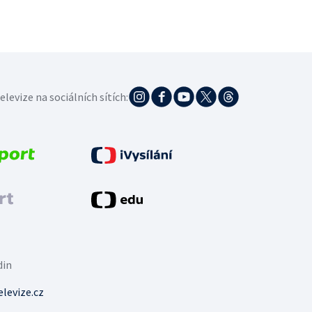
elevize na sociálních sítích:
din
levize.cz