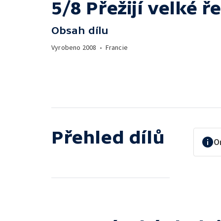
5/8 Přežijí velké ř
Obsah dílu
Vyrobeno
2008
•
Francie
Přehled dílů
O