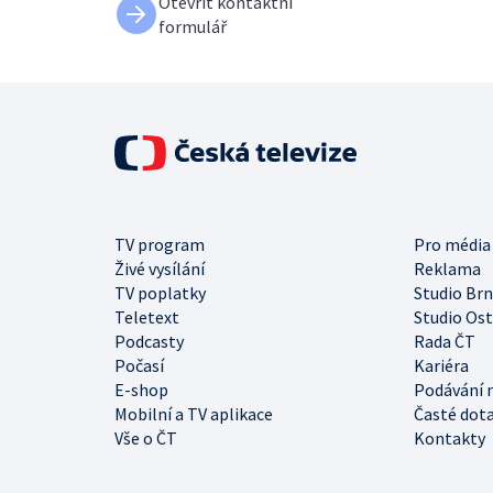
Otevřít kontaktní
formulář
TV program
Pro média
Živé vysílání
Reklama
TV poplatky
Studio Br
Teletext
Studio Os
Podcasty
Rada ČT
Počasí
Kariéra
E-shop
Podávání 
Mobilní a TV aplikace
Časté dot
Vše o ČT
Kontakty