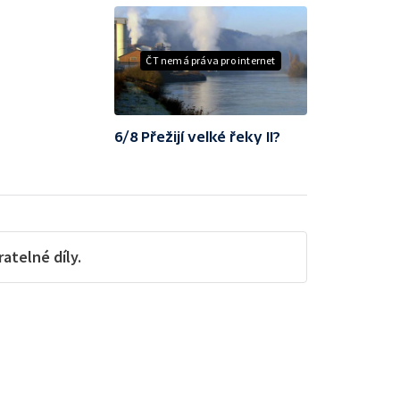
ČT nemá práva pro internet
6/8 Přežijí velké řeky II?
telné díly.