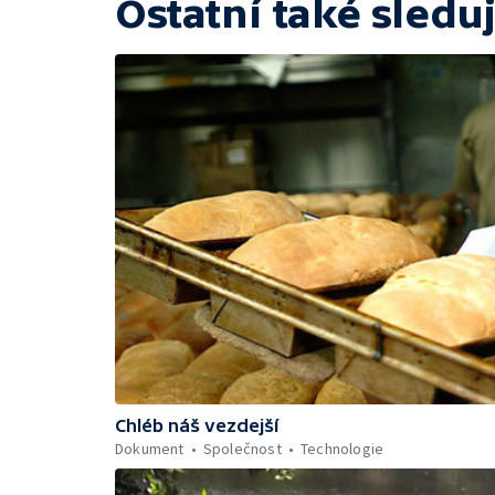
Ostatní také sleduj
Chléb náš vezdejší
Dokument
Společnost
Technologie