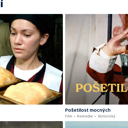
í
Pošetilost mocných
Film
Komedie
Historický