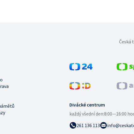
Česká t
no
trava
Divácké centrum
námětů
azy
každý všední den:
8:00—16:00 ho
261 136 113
info@ceskate