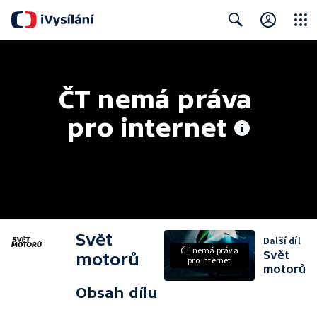
Close
Search
ČT nemá práva 
pro internet
Svět
Další díl
ČT nemá práva
Svět
motorů
pro internet
motorů
Obsah dílu