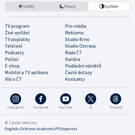
Světlý
Tmavý
Systém
TV program
Pro média
Živé vysílání
Reklama
TV poplatky
Studio Brno
Teletext
Studio Ostrava
Podcasty
Rada ČT
Počasí
Kariéra
E-shop
Podávání námětů
Mobilní a TV aplikace
Časté dotazy
Vše o ČT
Kontakty
Instagram
Facebook
YouTube
X
Threads
© Česká televize
•
•
English
Ochrana soukromí
Přístupnost