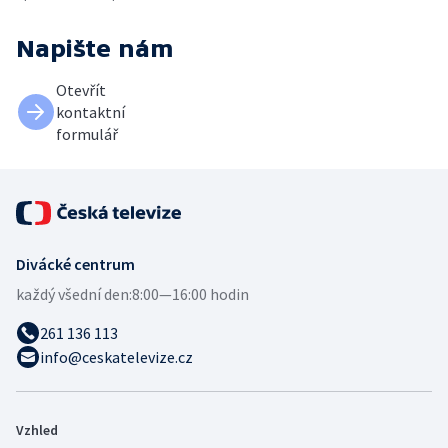
Napište nám
Otevřít
kontaktní
formulář
Divácké centrum
každý všední den:
8:00—16:00 hodin
261 136 113
info@ceskatelevize.cz
Vzhled