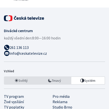
Divácké centrum
každý všední den:
8:00—16:00 hodin
261 136 113
info@ceskatelevize.cz
Vzhled
Světlý
Tmavý
Systém
TV program
Pro média
Živé vysílání
Reklama
TV poplatky
Studio Brno