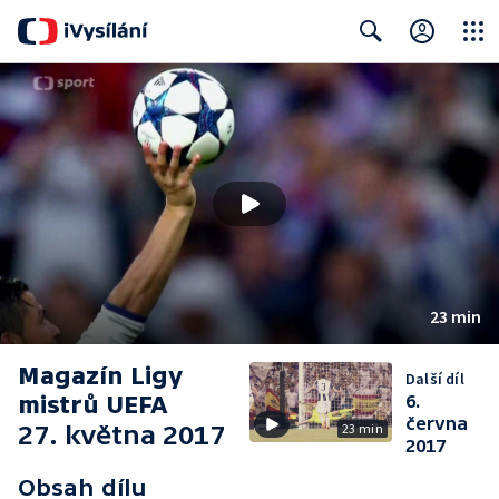
Close
Search
23 min
Magazín Ligy
Další díl
mistrů UEFA
6.
června
27. května 2017
23 min
2017
Obsah dílu