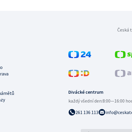
Česká t
no
trava
Divácké centrum
námětů
azy
každý všední den:
8:00—16:00 ho
261 136 113
info@ceskate