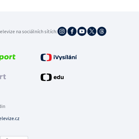
elevize na sociálních sítích:
din
levize.cz