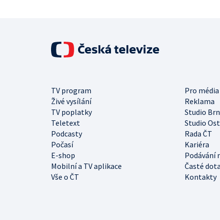
TV program
Pro média
Živé vysílání
Reklama
TV poplatky
Studio Br
Teletext
Studio Os
Podcasty
Rada ČT
Počasí
Kariéra
E-shop
Podávání 
Mobilní a TV aplikace
Časté dot
Vše o ČT
Kontakty