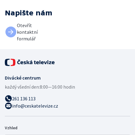
Napište nám
Otevřít
kontaktní
formulář
Divácké centrum
každý všední den:
8:00—16:00 hodin
261 136 113
info@ceskatelevize.cz
Vzhled