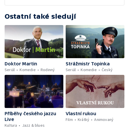
Ostatní také sledují
Doktor Martin
Strážmistr Topinka
Seriál
Komedie
Rodinný
Seriál
Komedie
Český
Příběhy českého jazzu
Vlastní rukou
Live
Film
Krátký
Animovaný
Kultura
Jazz & blues