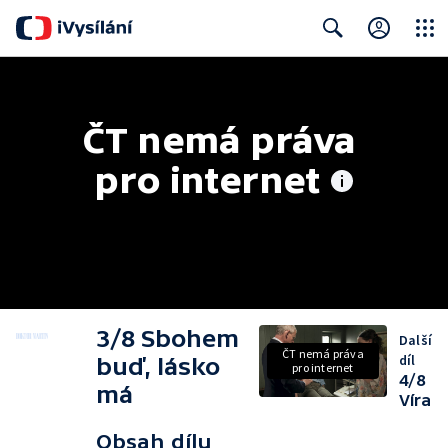
Close
Search
ČT nemá práva 
pro internet
3/8 Sbohem
Další
ČT nemá práva
díl
buď, lásko
pro internet
4/8
má
Víra
Obsah dílu