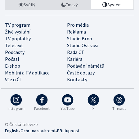
Světlý
Tmavý
Systém
TV program
Pro média
Živé vysílání
Reklama
TV poplatky
Studio Brno
Teletext
Studio Ostrava
Podcasty
Rada ČT
Počasí
Kariéra
E-shop
Podávání námětů
Mobilní a TV aplikace
Časté dotazy
Vše o ČT
Kontakty
Instagram
Facebook
YouTube
X
Threads
© Česká televize
•
•
English
Ochrana soukromí
Přístupnost