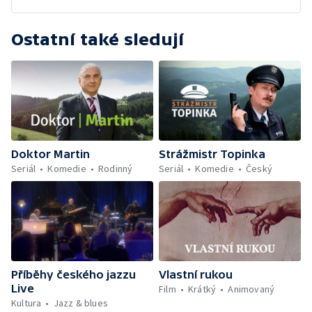
Ostatní také sledují
Doktor Martin
Strážmistr Topinka
Seriál
Komedie
Rodinný
Seriál
Komedie
Český
Příběhy českého jazzu
Vlastní rukou
Live
Film
Krátký
Animovaný
Kultura
Jazz & blues