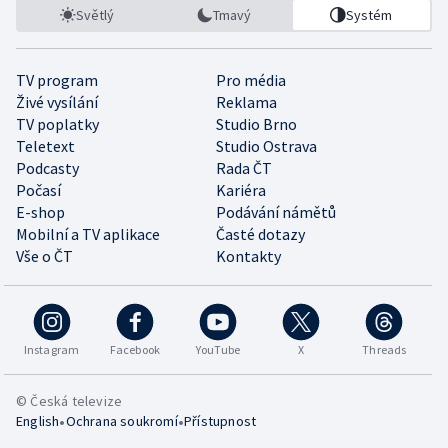
Světlý
Tmavý
Systém
TV program
Pro média
Živé vysílání
Reklama
TV poplatky
Studio Brno
Teletext
Studio Ostrava
Podcasty
Rada ČT
Počasí
Kariéra
E-shop
Podávání námětů
Mobilní a TV aplikace
Časté dotazy
Vše o ČT
Kontakty
Instagram
Facebook
YouTube
X
Threads
© Česká televize
•
•
English
Ochrana soukromí
Přístupnost