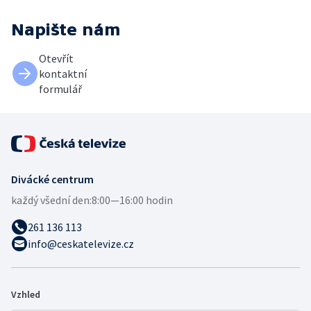
Napište nám
Otevřít
kontaktní
formulář
Divácké centrum
každý všední den:
8:00—16:00 hodin
261 136 113
info@ceskatelevize.cz
Vzhled