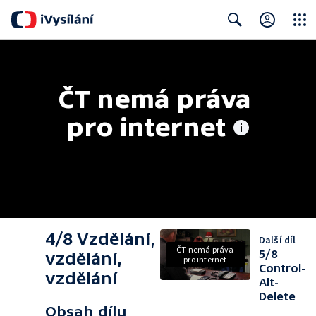
Close
Search
ČT nemá práva 
pro internet
4/8 Vzdělání,
Další díl
ČT nemá práva
5/8
vzdělání,
pro internet
Control-
vzdělání
Alt-
Delete
Obsah dílu