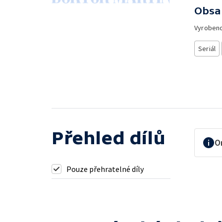
Obsa
Vyroben
Seriál
Přehled dílů
O
Pouze přehratelné díly