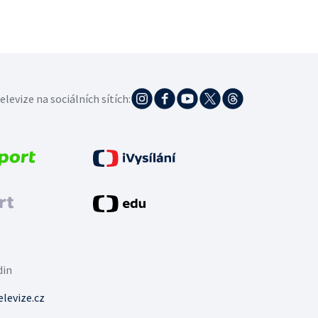
elevize na sociálních sítích:
din
levize.cz