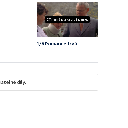
ČT nemá práva pro internet
1/8 Romance trvá
telné díly.