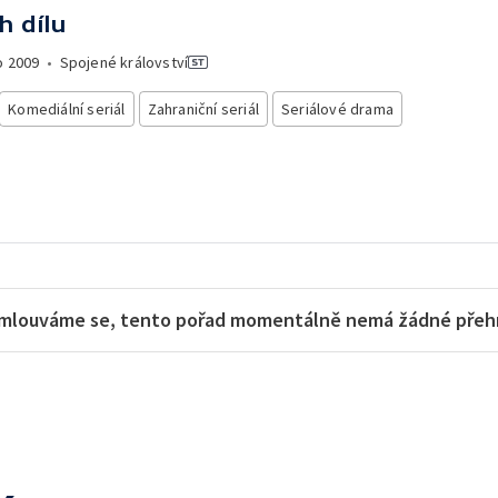
h dílu
o
2009
•
Spojené království
Komediální seriál
Zahraniční seriál
Seriálové drama
mlouváme se, tento pořad momentálně nemá žádné přehra