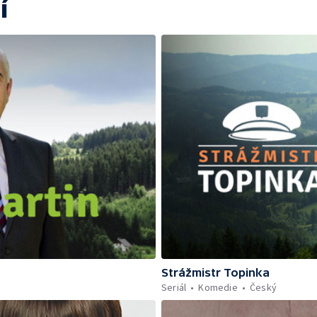
í
Strážmistr Topinka
Seriál
Komedie
Český