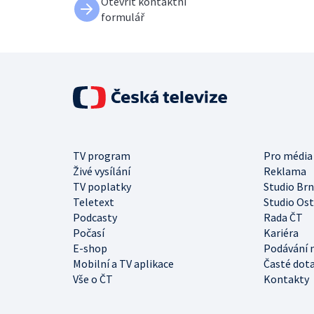
Otevřít kontaktní
formulář
TV program
Pro média
Živé vysílání
Reklama
TV poplatky
Studio Br
Teletext
Studio Os
Podcasty
Rada ČT
Počasí
Kariéra
E-shop
Podávání 
Mobilní a TV aplikace
Časté dot
Vše o ČT
Kontakty