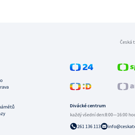
Česká t
no
trava
Divácké centrum
námětů
azy
každý všední den:
8:00—16:00 ho
261 136 113
info@ceskate