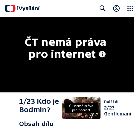
Close
Search
ČT nemá práva 
pro internet
1/23 Kdo je
Další díl
ČT nemá práva
2/23
Bodmin?
pro internet
Gentlemani
Obsah dílu