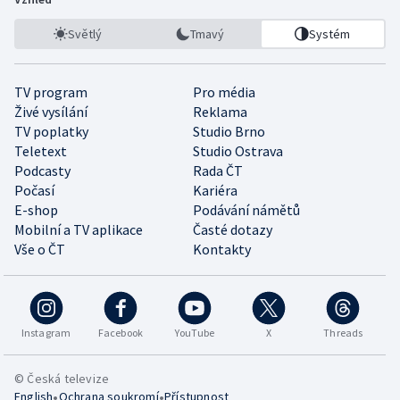
Světlý
Tmavý
Systém
TV program
Pro média
Živé vysílání
Reklama
TV poplatky
Studio Brno
Teletext
Studio Ostrava
Podcasty
Rada ČT
Počasí
Kariéra
E-shop
Podávání námětů
Mobilní a TV aplikace
Časté dotazy
Vše o ČT
Kontakty
Instagram
Facebook
YouTube
X
Threads
© Česká televize
•
•
English
Ochrana soukromí
Přístupnost