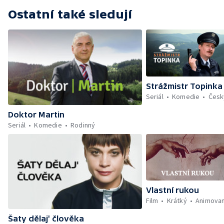
Ostatní také sledují
Strážmistr Topinka
Seriál
Komedie
Česk
Doktor Martin
Seriál
Komedie
Rodinný
Vlastní rukou
Film
Krátký
Animova
Šaty dělaj' člověka