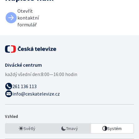
Otevřít
kontaktní
formulář
Divácké centrum
každý všední den:
8:00—16:00 hodin
261 136 113
info@ceskatelevize.cz
Vzhled
Světlý
Tmavý
Systém