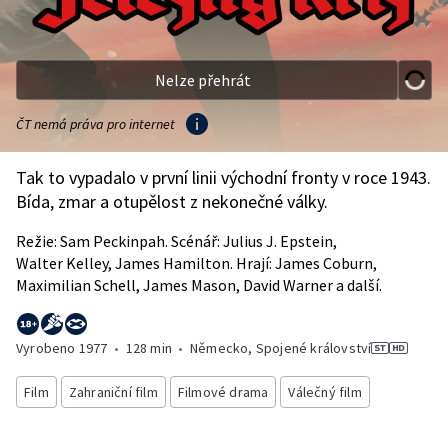
Nelze přehrát
ČT nemá práva pro internet
Tak to vypadalo v první linii východní fronty v roce 1943.
Bída, zmar a otupělost z nekonečné války.
Režie: Sam Peckinpah. Scénář: Julius J. Epstein,
Walter Kelley, James Hamilton. Hrají: James Coburn,
Maximilian Schell, James Mason, David Warner a další.
Vyrobeno
1977
•
128 min
•
Německo, Spojené království
Film
Zahraniční film
Filmové drama
Válečný film