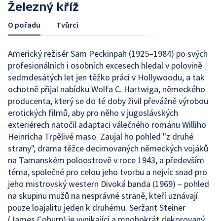
Železný kříž
O pořadu
Tvůrci
Americký režisér Sam Peckinpah (1925–1984) po svých
profesionálních i osobních excesech hledal v polovině
sedmdesátých let jen těžko práci v Hollywoodu, a tak
ochotně přijal nabídku Wolfa C. Hartwiga, německého
producenta, který se do té doby živil převážně výrobou
erotických filmů, aby pro něho v jugoslávských
exteriérech natočil adaptaci válečného románu Williho
Heinricha Trpělivé maso. Zaujal ho pohled "z druhé
strany", drama těžce decimovaných německých vojáků
na Tamanském poloostrově v roce 1943, a především
téma, společné pro celou jeho tvorbu a nejvíc snad pro
jeho mistrovský western Divoká banda (1969) – pohled
na skupinu mužů na nesprávné straně, kteří uznávají
pouze loajalitu jeden k druhému. Seržant Steiner
(James Coburn) je vynikající a mnohokrát dekorovaný