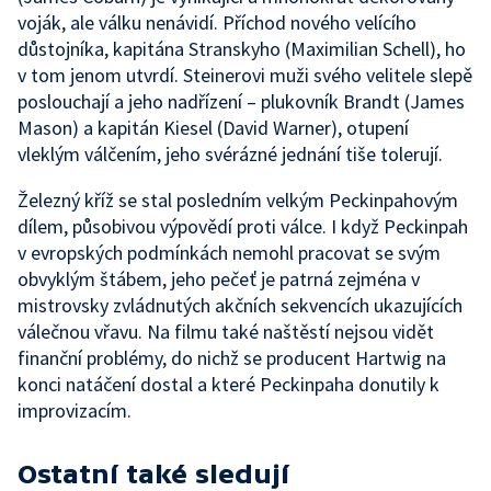
voják, ale válku nenávidí. Příchod nového velícího
důstojníka, kapitána Stranskyho (Maximilian Schell), ho
v tom jenom utvrdí. Steinerovi muži svého velitele slepě
poslouchají a jeho nadřízení – plukovník Brandt (James
Mason) a kapitán Kiesel (David Warner), otupení
vleklým válčením, jeho svérázné jednání tiše tolerují.
Železný kříž se stal posledním velkým Peckinpahovým
dílem, působivou výpovědí proti válce. I když Peckinpah
v evropských podmínkách nemohl pracovat se svým
obvyklým štábem, jeho pečeť je patrná zejména v
mistrovsky zvládnutých akčních sekvencích ukazujících
válečnou vřavu. Na filmu také naštěstí nejsou vidět
finanční problémy, do nichž se producent Hartwig na
konci natáčení dostal a které Peckinpaha donutily k
improvizacím.
Ostatní také sledují