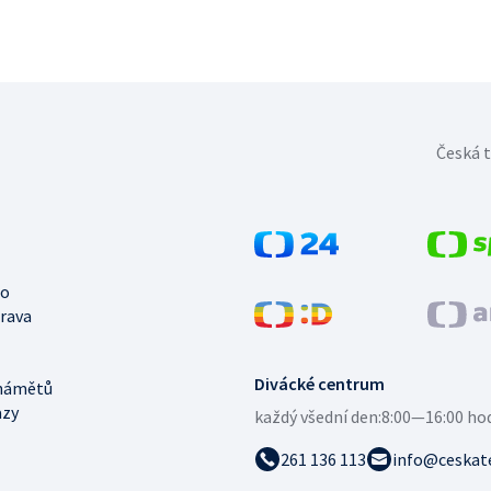
Česká t
no
trava
Divácké centrum
námětů
azy
každý všední den:
8:00—16:00 ho
261 136 113
info@ceskate