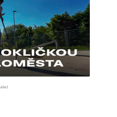
ládež