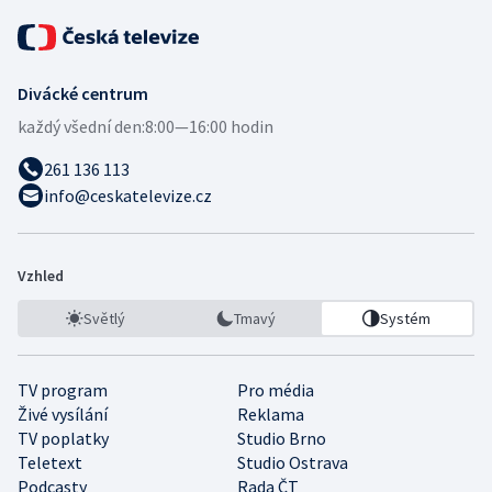
Divácké centrum
každý všední den:
8:00—16:00 hodin
261 136 113
info@ceskatelevize.cz
Vzhled
Světlý
Tmavý
Systém
TV program
Pro média
Živé vysílání
Reklama
TV poplatky
Studio Brno
Teletext
Studio Ostrava
Podcasty
Rada ČT