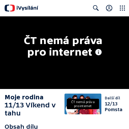
Close
Search
ČT nemá práva 
pro internet
Moje rodina
Další díl
ČT nemá práva
11/13 Víkend v
12/13
pro internet
Pomsta
tahu
Obsah dílu