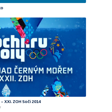
ko
– XXI. ZOH Soči 2014
y