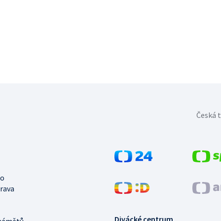
Česká t
no
trava
Divácké centrum