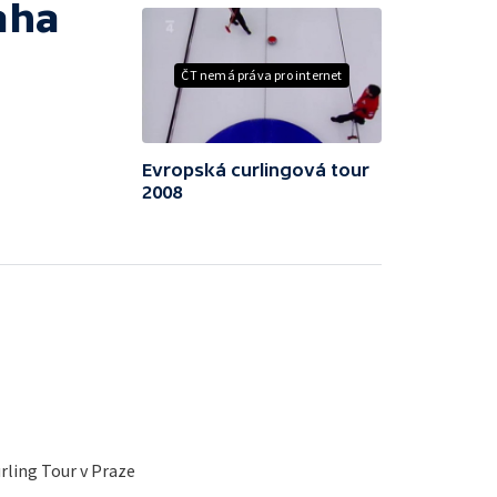
aha
ČT nemá práva pro internet
Evropská curlingová tour
2008
ling Tour v Praze