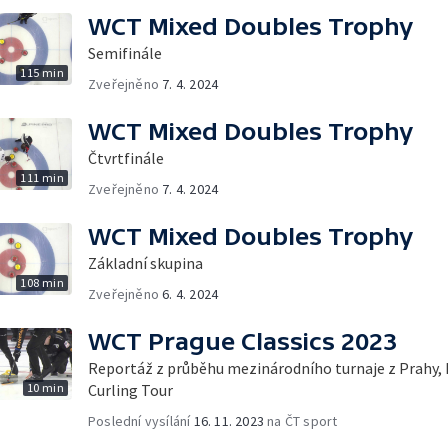
WCT Mixed Doubles Trophy
Semifinále
115 min
Zveřejněno
7. 4. 2024
WCT Mixed Doubles Trophy
Čtvrtfinále
111 min
Zveřejněno
7. 4. 2024
WCT Mixed Doubles Trophy
Základní skupina
108 min
Zveřejněno
6. 4. 2024
WCT Prague Classics 2023
Reportáž z průběhu mezinárodního turnaje z Prahy, k
10 min
Curling Tour
Poslední vysílání
16. 11. 2023
na ČT sport